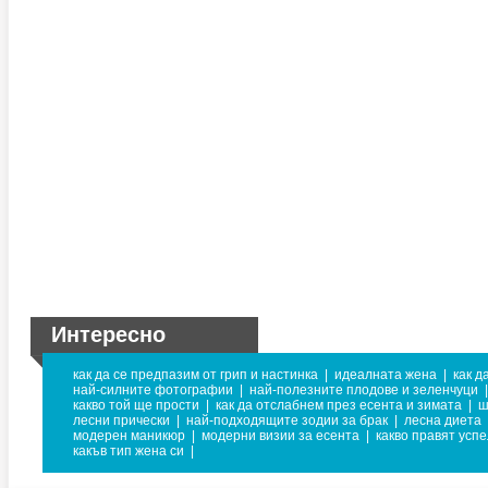
Интересно
как да се предпазим от грип и настинка
|
идеалната жена
|
как д
най-силните фотографии
|
най-полезните плодове и зеленчуци
|
какво той ще прости
|
как да отслабнем през есента и зимата
|
ш
лесни прически
|
най-подходящите зодии за брак
|
лесна диета
модерен маникюр
|
модерни визии за есента
|
какво правят усп
какъв тип жена си
|