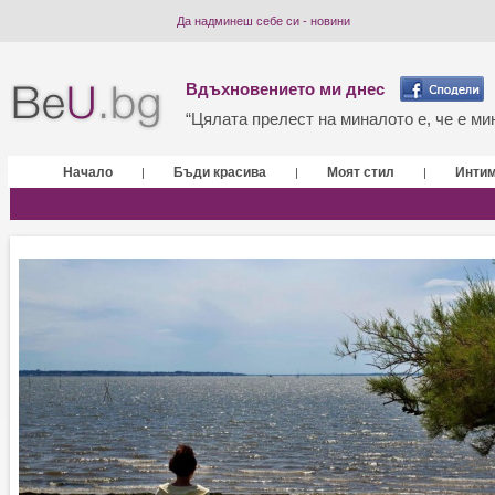
Да надминеш себе си - новини
Вдъхновението ми днес
“Цялата прелест на миналото е, че е мин
Начало
Бъди красива
Моят стил
Инти
|
|
|