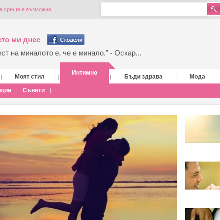
ва среща е възможна
то ми днес
т на миналото е, че е минало.” - Оскар...
Интимно
Моят стил
Бъди здрава
Мода
|
|
|
|
нции
Съвети
|
|