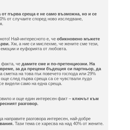
 от първа среща е не само възможна, но и се
0% от случаите според ново изследване,
я.
ното! Най-интересното е, че
обикновено мъжете
ърви.
Хм, а ние си мислехме, че жените сме тези,
 емоции и еуфорията от любовта.
а факта, че
дамите сме и по-претенциозни. На
 време, за да прецени бъдещия си партньор, да
а сметка на това пък повечето господа или 29%
 още след първа среща са се чувствали лудо
 се видели само на една среща.
овило и още един интересен факт –
ключът към
ресният разговор.
 да направите разговора интересен, най-добре
вания.
Тази тема се харесва на над 40% от жените.