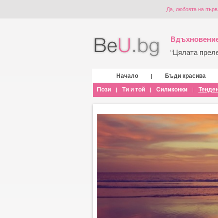
Да, любовта на пър
Вдъхновение
“Цялата прелес
Начало
Бъди красива
|
Пози
Ти и той
Силиконки
Тенде
|
|
|