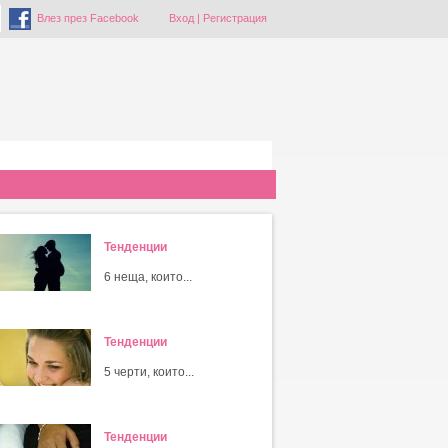
Влез през Facebook
Вход
|
Регистрация
Тенденции
6 неща, които...
Тенденции
5 черти, които...
Тенденции