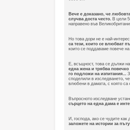
Вече е доказано, че любовта
случва доста често.
В цели 5
направено във Великобритани
Но това дори не е най-интерес
са тези, които се влюбват п
които се поддаваме повече на
Е, всъщност, това се дължи н
една жена и трябва повечко
го подложи на изпитания...
З
споделили в изследването, че
влюбени в дамата, с която са
Въпросното изследване устан
сърцето на една дама е инте
И, господа, ако се чудите как
заложете на истории за пъту