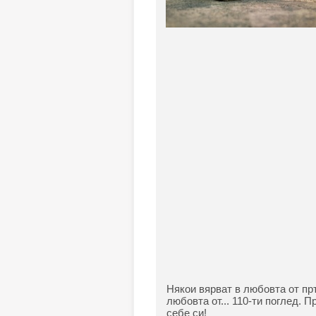
Някои вярват в любовта от пръ
любовта от... 110-ти поглед. П
себе си!