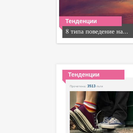
Тенденции
8 типа поведение на...
Тенденции
3513
Прочетена:
пъти