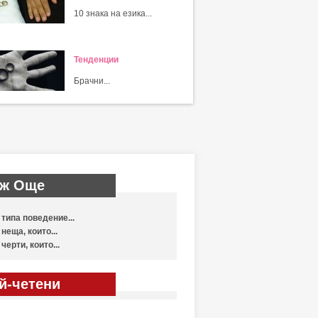
10 знака на езика...
Тенденции
Брачни...
ж Още
 типа поведение...
 неща, които...
 черти, които...
й-четени