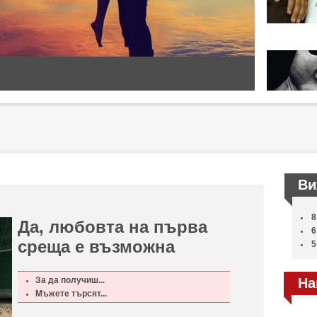
Ви
8
Да, любовта на първа
6
среща е възможна
5
За да получиш...
На
Мъжете търсят...