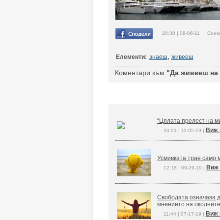
20:30 | 08-06-11 Сним
Елементи:
знаеш
,
живееш
Коментари към
"Да живееш на 
“Цялата прелест на ми
Виж 
20:01 | 11-05-19 |
Усмивката трае само м
Виж 
12:18 | 09-26-19 |
Свободата означава д
мнението на околните
Виж 
11:44 | 07-17-19 |