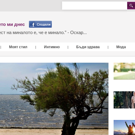
то ми днес
т на миналото е, че е минало.” - Оскар...
Моят стил
Интимно
Бъди здрава
Мода
|
|
|
|