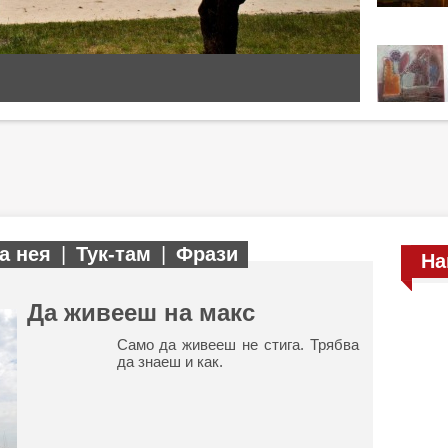
а нея
|
Тук-там
|
Фрази
На
Да живееш на макс
Само да живееш не стига. Трябва
да знаеш и как.