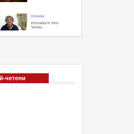
Новини
Изложба In Vino
Veritas
й-четени