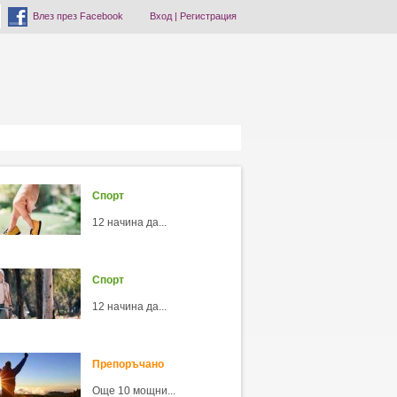
Влез през Facebook
Вход
|
Регистрация
Спорт
12 начина да...
Спорт
12 начина да...
Препоръчано
Още 10 мощни...