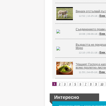
Винаги отстъпвай път
Виж 
12:52 | 10-25-18 |
Съединението прави 
Виж 
10:08 | 09-06-18 |
Възрастта не предпаз
Моро
Виж 
12:10 | 05-21-18 |
"Нашият Господ е напи
всяко пролетно листе
Виж 
11:55 | 04-05-18 |
1
2
3
4
5
6
7
8
9
10
Интересно