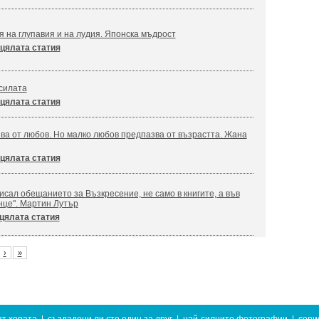
я на глупавия и на лудия. Японска мъдрост
цялата статия
силата
цялата статия
ва от любов. Но малко любов предпазва от възрастта. Жана
цялата статия
сал обещанието за Възкресение, не само в книгите, а във
нце". Мартин Лутър
цялата статия
›
»