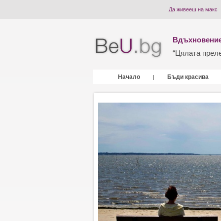
Да живееш на макс
Вдъхновение
“Цялата прелес
Начало
Бъди красива
|