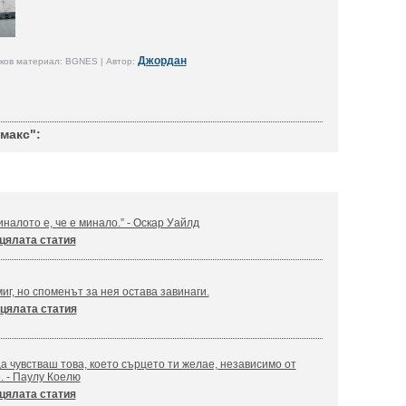
Джордан
ков материал: BGNES | Автор:
макс":
налото е, че е минало.” - Оскар Уайлд
цялата статия
иг, но споменът за нея остава завинаги.
цялата статия
а чувстваш това, което сърцето ти желае, независимо от
. - Паулу Коелю
цялата статия