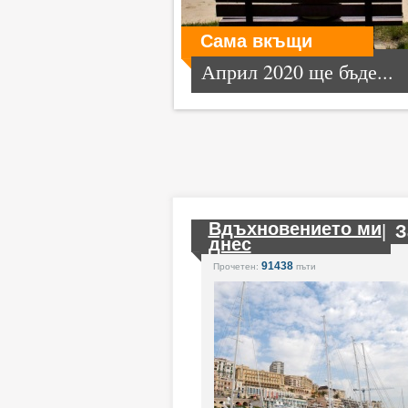
Сама вкъщи
Април 2020 ще бъде...
Вдъхновението ми
|
З
днес
91438
Прочетен:
пъти