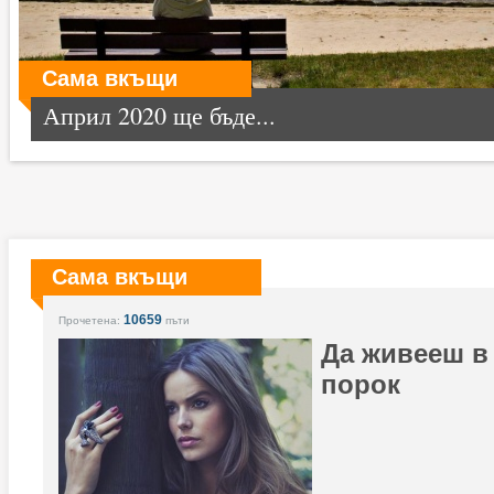
Сама вкъщи
Април 2020 ще бъде...
Сама вкъщи
10659
Прочетена:
пъти
Да живееш в
порок