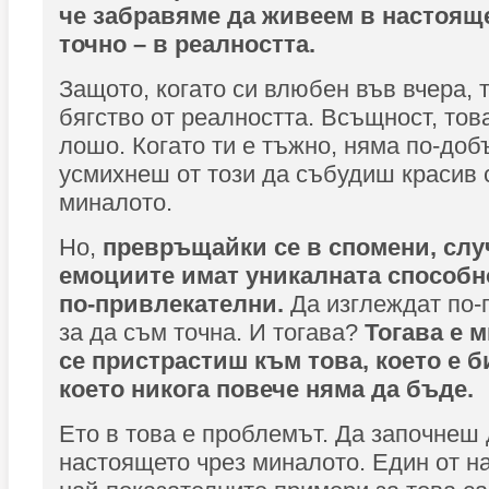
че забравяме да живеем в настояще
точно – в реалността.
Защото, когато си влюбен във вчера, т
бягство от реалността. Всъщност, това
лошо. Когато ти е тъжно, няма по-доб
усмихнеш от този да събудиш красив 
миналото.
Но,
превръщайки се в спомени, случ
емоциите имат уникалната способно
по-привлекателни.
Да изглеждат по-
за да съм точна. И тогава?
Тогава е м
се пристрастиш към това, което е б
което никога повече няма да бъде.
Ето в това е проблемът. Да започнеш
настоящето чрез миналото. Един от на