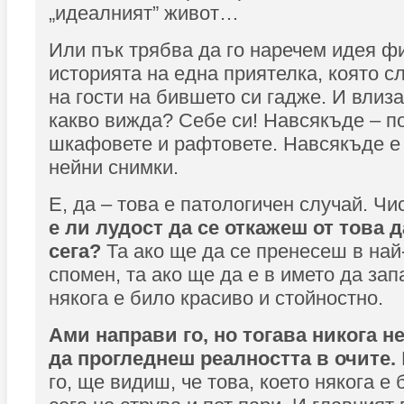
„идеалният” живот…
Или пък трябва да го наречем идея фи
историята на една приятелка, която с
на гости на бившето си гадже. И влиза
какво вижда? Себе си! Навсякъде – по
шкафовете и рафтовете. Навсякъде е
нейни снимки.
Е, да – това е патологичен случай. Чи
е ли лудост да се откажеш от това 
сега?
Та ако ще да се пренесеш в най
спомен, та ако ще да е в името да за
някога е било красиво и стойностно.
Ами направи го, но тогава никога н
да прогледнеш реалността в очите.
го, ще видиш, че това, което някога е