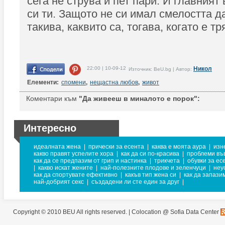
сега не струва и пет пари. И главният
си ти. Защото не си имал смелостта 
такива, каквито са, тогава, когато е т
22:00 | 10-09-12
Никол
Източник: BeU.bg | Автор:
Елементи:
спомени
,
нещастна любов
,
живот
Коментари към
"Да живееш в миналото е порок":
Интересно
идеалната жена
|
прически за есента
|
каква е моята аура
|
изн
какво правят успелите хора
|
как да си по-красива
|
проблеми въ
как да се предпазим от грип и настинка
|
трикчета
|
обувки за ес
|
какво искат жените
|
най-полезните плодове и зеленчуци
|
неу
как да спортувате ефективно
|
какъв тип жена си
|
как да запази
най-добрият секс
|
създадени ли сте един за друг
|
Copyright © 2010 BEU All rights reserved. |
Colocation @ Sofia Data Center