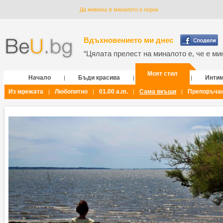
Да живееш в миналото е порок
Вдъхновението ми днес
“Цялата прелест на миналото е, че е мин
Моят стил
Начало
Бъди красива
Инти
|
|
|
Из мрежата
Любопитно
01.00 a.m.
Сама вкъщи
Препоръча
|
|
|
|