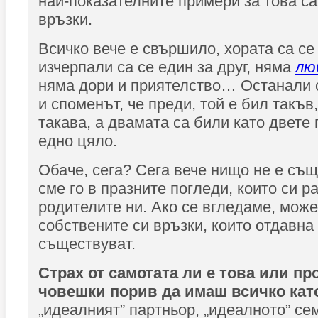
най-показателните примери за това с
връзки.
Всичко вече е свършило, хората са се
изчерпали са се един за друг, няма
лю
няма дори и приятелство… Останали 
и споменът, че преди, той е бил такъв,
такава, а двамата са били като двете
едно цяло.
Обаче, сега? Сега вече нищо не е съ
сме го в празните погледи, които си р
родителите ни. Ако се вгледаме, може
собствените си връзки, които отдавна
съществуват.
Страх от самотата ли е това или пр
човешки порив да имаш всичко кат
„идеалният” партньор, „идеалното” се