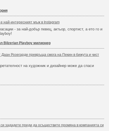
ория
 е най-интересният мъж в Instagram
асации - за най-добър певец, актьор, спортист, а ето го и
layboy!
n Bilzerian Playboy милионер
 Даан Розегарде превръща смога на Пекин в бижута и чист
ретателност на художник и дизайнер може да спаси
а си зададете преди да осъществите промяна в компанията си