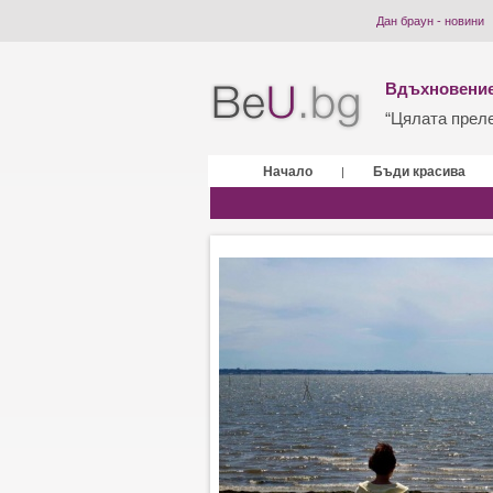
Дан браун - новини
Вдъхновение
“Цялата прелес
Начало
Бъди красива
|