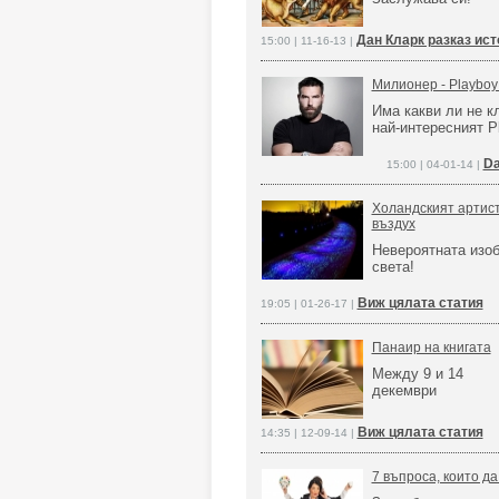
Дан Кларк разказ ист
15:00 | 11-16-13 |
Милионер - Playboy
Има какви ли не кл
най-интересният P
Da
15:00 | 04-01-14 |
Холандският артист
въздух
Невероятната изоб
света!
Виж цялата статия
19:05 | 01-26-17 |
Панаир на книгата
Между 9 и 14
декември
Виж цялата статия
14:35 | 12-09-14 |
7 въпроса, които д