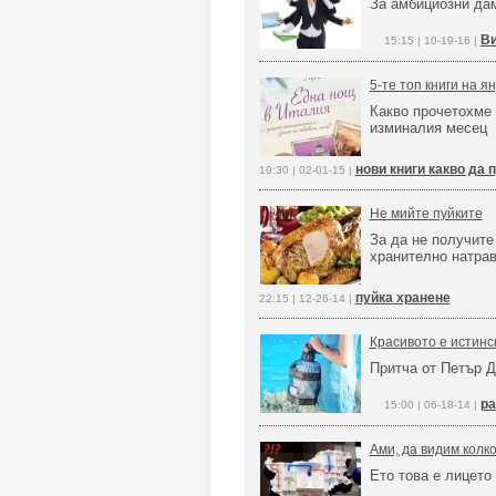
За амбициозни да
Ви
15:15 | 10-19-16 |
5-те топ книги на я
Какво прочетохме 
изминалия месец
нови книги какво да 
10:30 | 02-01-15 |
Не мийте пуйките
За да не получите
хранително натра
пуйка хранене
22:15 | 12-26-14 |
Красивото е истинск
Притча от Петър Д
ра
15:00 | 06-18-14 |
Ами, да видим колк
Ето това е лицето