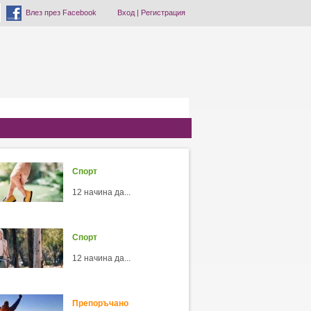
Влез през Facebook
Вход
|
Регистрация
Спорт
12 начина да...
Спорт
12 начина да...
Препоръчано