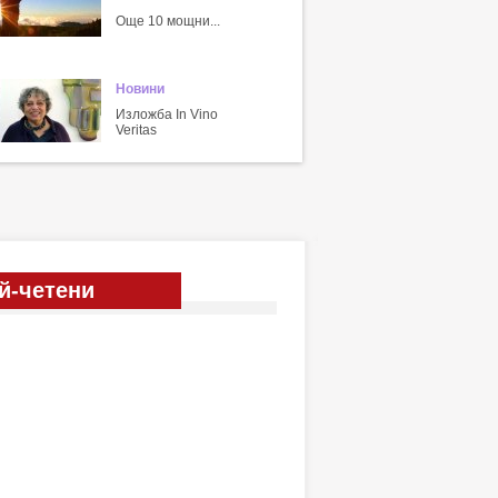
Още 10 мощни...
Новини
Изложба In Vino
Veritas
й-четени