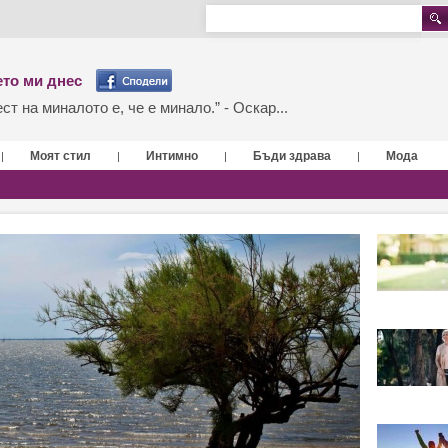
то ми днес
т на миналото е, че е минало.” - Оскар...
Моят стил
Интимно
Бъди здрава
Мода
|
|
|
|