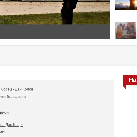
На
 борец - Дан Колов
ите български
мпион
на Дан Кларк
ми!