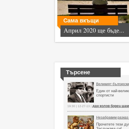
Сама вкъщи
Април 2020 ще бъде...
Търсене
Великият български
Един от най-велик
спортисти
дан колов борец ша
19:30 | 12-27-13 |
Незабравим разказ 
Прочетете тези ду
Заслужава си!