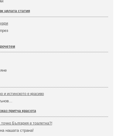
ми
ж цялата статия
нуари
през
прочетем
вяне
о и истинското е красиво
ънов...
зказ притча красота
о точно България е тоалетна?!
 на нашата страна!