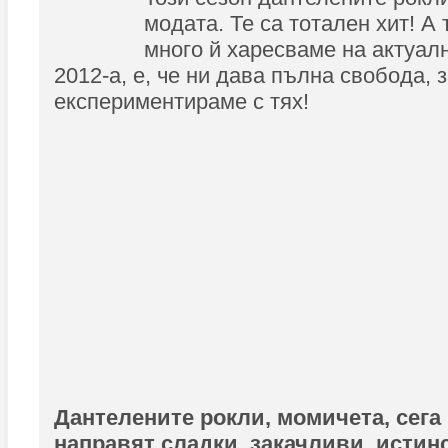
модата. Те са тотален хит! А 
много й харесваме на актуал
2012-а, е, че ни дава пълна свобода, 
експериментираме с тях!
Дантелените рокли, момичета, сега 
направят сладки, закачливи, истин