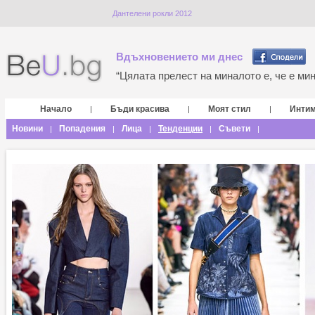
Дантелени рокли 2012
Вдъхновението ми днес
“Цялата прелест на миналото е, че е мина
Начало
Бъди красива
Моят стил
Инти
|
|
|
Новини
Попадения
Лица
Тенденции
Съвети
|
|
|
|
|