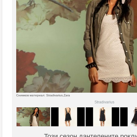
Снимков материал: Stradivarius,Zara
Stradivarius
Този сезон дантелените рокл