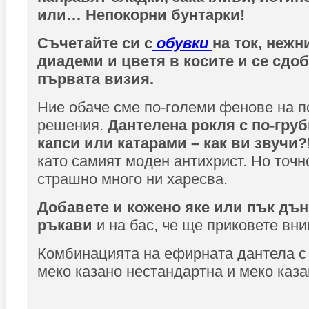
или… Непокорни бунтарки!
Съчетайте си с
обувки
на ток, нежн
диадеми и цветя в косите и се сдоб
първата визия.
Ние обаче сме по-големи фенове на п
решения.
Дантелена рокля с по-груб
капси или катарами – как ви звучи?
като самият моден антихрист. Но точн
страшно много ни харесва.
Добавете и кожено яке или пък дън
ръкави
и на бас, че ще приковете вн
Комбинацията на ефирната дантела с 
меко казано нестандартна и меко каза