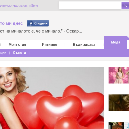
волски чар за сп. InStyle
то ми днес
т на миналото е, че е минало.” - Оскар...
Мода
Моят стил
Интимно
Бъди здрава
|
|
|
|
нции
Съвети
|
|