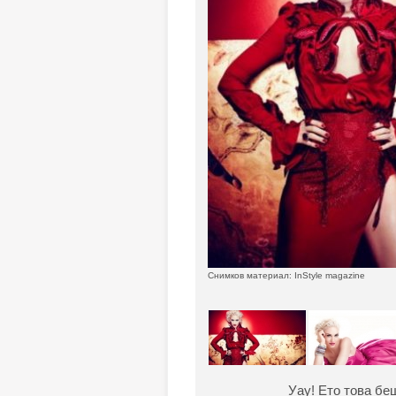
Снимков материал: InStyle magazine
Уау! Ето това бе