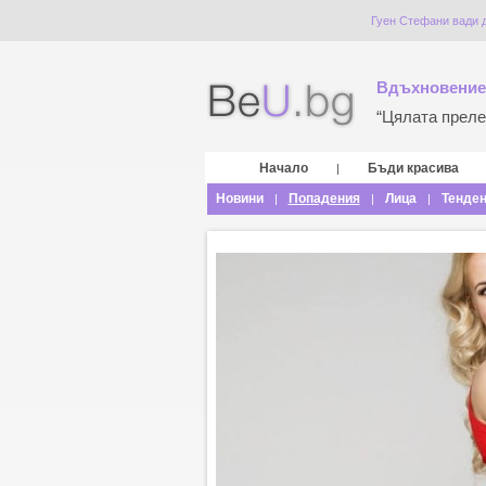
Гуен Стефани вади дя
Вдъхновение
“Цялата прелес
Начало
Бъди красива
|
Новини
Попадения
Лица
Тенде
|
|
|