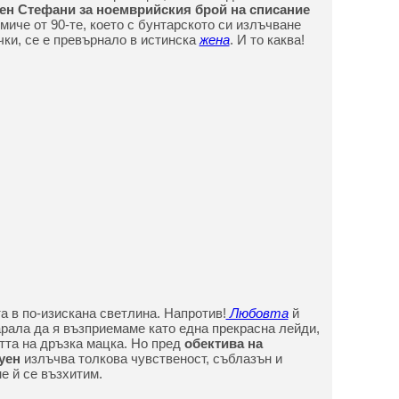
ен Стефани за ноемврийския брой на списание
миче от 90-те, което с бунтарското си излъчване
ки, се е превърнало в истинска
жена
. И то каква!
а в по-изискана светлина. Напротив!
Любовта
й
арала да я възприемаме като една прекрасна лейди,
тта на дръзка мацка. Но пред
обектива на
Гуен
излъчва толкова чувственост, съблазън и
не й се възхитим.