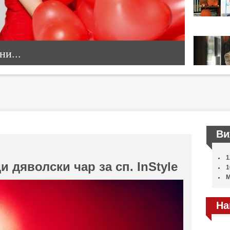
и...
Ви
1
 дяволски чар за сп. InStyle
1
М
На