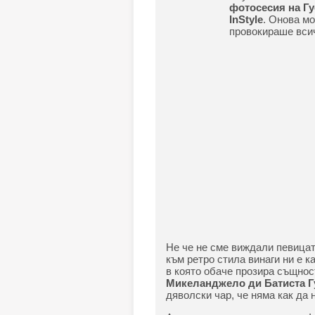
фотосесия на Гу
InStyle
. Онова мо
провокираше всич
Не че не сме виждали певицат
към ретро стила винаги ни е к
в която обаче прозира същнос
Микеланджело ди Батиста 
дяволски чар, че няма как да 