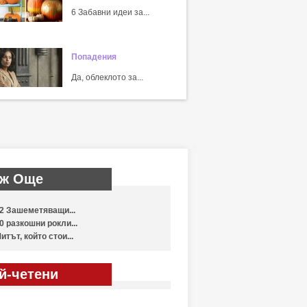
6 Забавни идеи за...
Попадения
Да, облеклото за...
ж Още
2 Зашеметяващи...
0 разкошни рокли...
итът, който стои...
й-четени