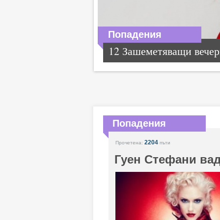
Попадения
12 Зашеметяващи вечерн
Попадения
2204
Прочетена:
пъти
Гуен Стефани вади