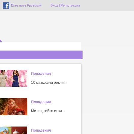
Влез през Facebook
Вход
|
Регистрация
Попадения
10 разкошни рокли...
Попадения
Митът, който стои...
Попадения