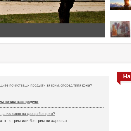
На
щите почистващи продукти за грим, според типа кожа?
им почистващ продукт
 да излезеш на среща без грим?
ата - с грим или без грим ни харесват