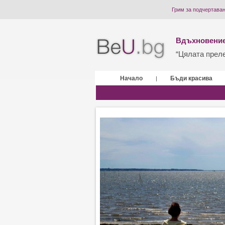
Грим за подчертаван
Вдъхновение
“Цялата прелес
Начало
Бъди красива
|