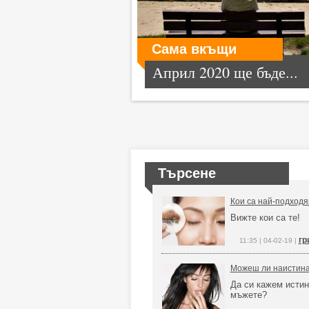
Сама вкъщи
Април 2020 ще бъде...
Търсене
Кои са най-подходя
Вижте кои са те!
гр
11:35 | 04-02-19 |
Можеш ли наистина
Да си кажем истин
мъжете?