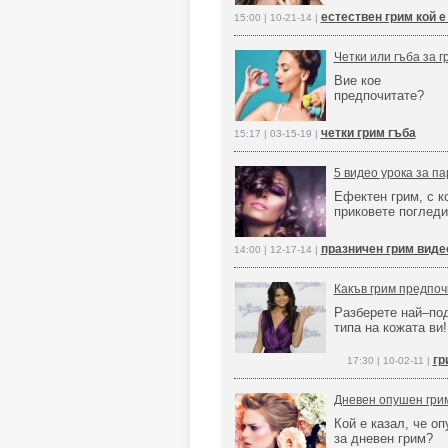
естествен грим кой 
15:00 | 10-21-14 |
Четки или гъба за г
Вие кое
предпочитате?
четки грим гъба
15:17 | 03-15-19 |
5 видео урока за па
Ефектен грим, с к
приковете погледи
празничен грим виде
14:00 | 12-17-14 |
Какъв грим предпоч
Разберете най–по
типа на кожата ви!
гр
17:30 | 10-02-11 |
Дневен опушен грим
Кой е казал, че оп
за дневен грим?