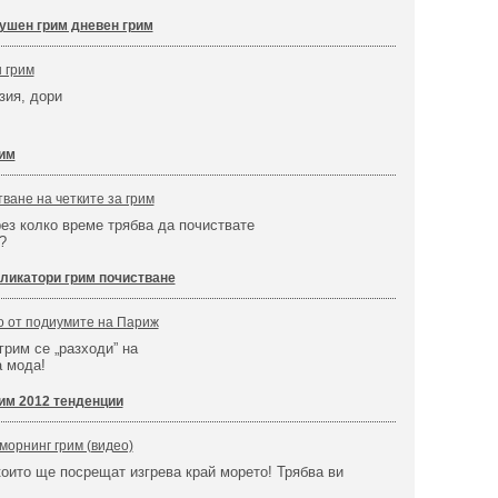
ушен грим дневен грим
н грим
зия, дори
рим
ване на четките за грим
рез колко време трябва да почиствате
?
ликатори грим почистване
о от подиумите на Париж
грим се „разходи” на
 мода!
им 2012 тенденции
морнинг грим (видео)
които ще посрещат изгрева край морето! Трябва ви