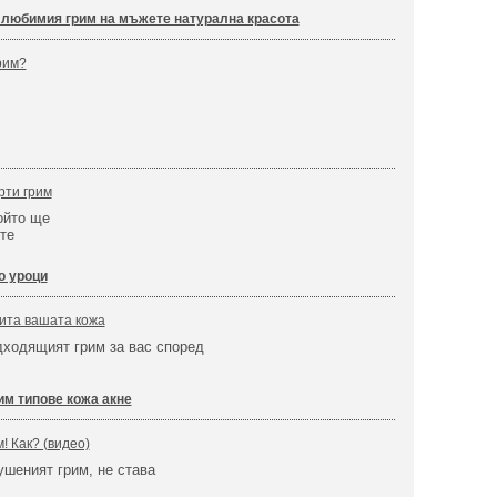
е любимия грим на мъжете натурална красота
рим?
рти грим
ойто ще
те
о уроци
ита вашата кожа
дходящият грим за вас според
им типове кожа акне
! Как? (видео)
ушеният грим, не става