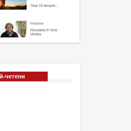
Още 10 мощни...
Новини
Изложба In Vino
Veritas
й-четени