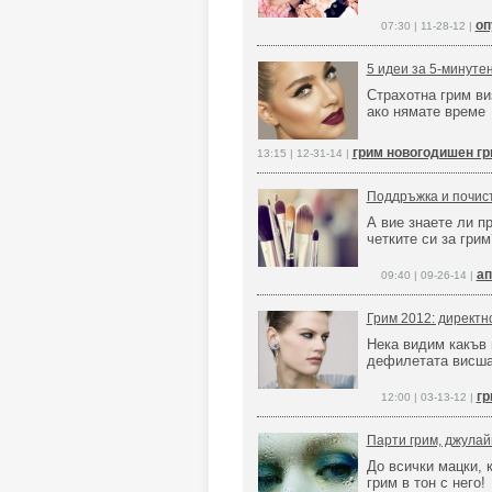
оп
07:30 | 11-28-12 |
5 идеи за 5-минуте
Страхотна грим ви
ако нямате време
грим новогодишен г
13:15 | 12-31-14 |
Поддръжка и почист
А вие знаете ли п
четките си за грим
ап
09:40 | 09-26-14 |
Грим 2012: директн
Нека видим какъв 
дефилетата висша
гр
12:00 | 03-13-12 |
Парти грим, джулай
До всички мацки, 
грим в тон с него!