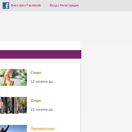
Влез през Facebook
Вход
|
Регистрация
Спорт
12 начина да...
Спорт
12 начина да...
Препоръчано