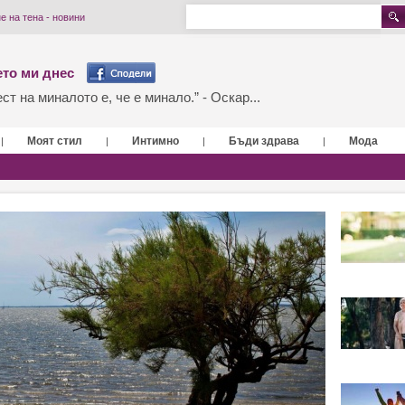
е на тена - новини
то ми днес
т на миналото е, че е минало.” - Оскар...
Моят стил
Интимно
Бъди здрава
Мода
|
|
|
|