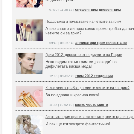
опушен грим дневен грим
07:30 | 11-28-12 |
Поддръжка и почистване на четките за грим
А вие знаете ли през колко време трябва да по
четките си за грим?
апликатори грим почистване
09:40 | 09-26-14 |
Грим 2012: директно от подиумите на Париж
Нека видим какъв грим се „разходи” на
дефилетата висша мода!
грим 2012 тенденции
12:00 | 03-13-12 |
Колко често трябва да миете четките си за грим?
За по-здрава и красива кожа!
колко често миете
11:32 | 10-02-19 |
Златните грим правила за жените, които мразят да
И пак ще изглеждате фантастично!