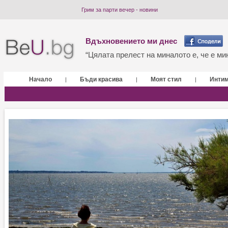
Грим за парти вечер - новини
Вдъхновението ми днес
“Цялата прелест на миналото е, че е мин
Начало
Бъди красива
Моят стил
Инти
|
|
|