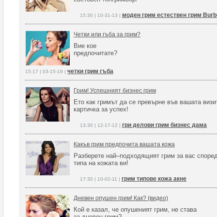
моден грим естествен грим Burb
15:30 | 10-31-13 |
Четки или гъба за грим?
Вие кое
предпочитате?
четки грим гъба
15:17 | 03-15-19 |
Грим! Успешният бизнес грим
Ето как гримът да се превърне във вашата визи
картичка за успех!
гри делови грим бизнес дама
13:30 | 12-17-12 |
Какъв грим предпочита вашата кожа
Разберете най–подходящият грим за вас споре
типа на кожата ви!
грим типове кожа акне
17:30 | 10-02-11 |
Дневен опушен грим! Как? (видео)
Кой е казал, че опушеният грим, не става
за дневен грим?