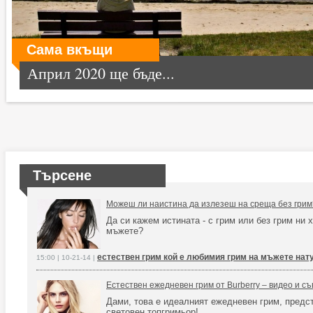
Сама вкъщи
Април 2020 ще бъде...
Търсене
Можеш ли наистина да излезеш на среща без грим
Да си кажем истината - с грим или без грим ни 
мъжете?
естествен грим кой е любимия грим на мъжете нат
15:00 | 10-21-14 |
Естествен ежедневен грим от Burberry – видео и съ
Дами, това е идеалният ежедневен грим, предс
световен топгримьор!