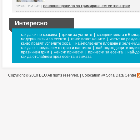
основни правила за гримиране естествен грим
12:44 | 11-10-15 |
Интересно
как да си по-красива
|
грижи за устните
|
свещени места в Бълга
модерни визии за есента
|
какво искат жените
|
часът на раждан
какво правят успелите хора
|
най-полезните плодове и зеленчуц
как да се предпазим от грип и настинка
|
най-подходящите зодии 
празничен грим
|
женски прически
|
прически за есента
|
най-до
как да отслабнем през есента и зимата
|
Copyright © 2010 BEU All rights reserved. |
Colocation @ Sofia Data Center