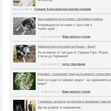
Саджит Аден рефлексология терапия
13:24 | 01-09-19 |
Още невероятни истории с бездомни кученца
Копривщенски истории с щастлив и
тъжен край...
Виж цялата статия
19:13 | 08-20-18 |
Невероятната история на Рошко – Балу!
За по-малко от три дни от Средна Гора, Рошко
стигна до Германия!
куче спасяване
13:05 | 08-10-17 |
Ауровил - утопичният град на бъдещото стана реа
Кой е и къде се намира градът на хармонията и
мира?
Виж цялата статия
14:30 | 02-16-17 |
7 сериала, на които да обърнете внимание това ля
Ще ви държат в напрежение