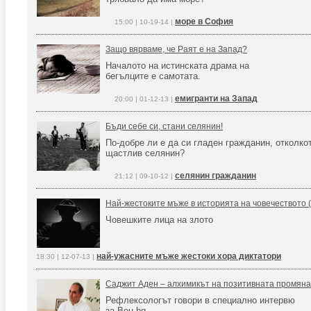
море в София
15:00 | 10-19-14 |
Защо вярваме, че Раят е на Запад?
Началото на истинската драма на
бегълците е самотата.
емигранти на Запад
20:00 | 01-12-13 |
Бъди себе си, стани селянин!
По-добре ли е да си гладен гражданин, отколко
щастлив селянин?
селянин гражданин
21:12 | 09-10-12 |
Най-жестоките мъже в историята на човечеството (
Човешките лица на злото
най-ужасните мъже жестоки хора диктатори
18:30 | 12-07-13 |
Саджит Аден – алхимикът на позитивната промяна
Рефлексологът говори в специално интервю
за Beu.bg