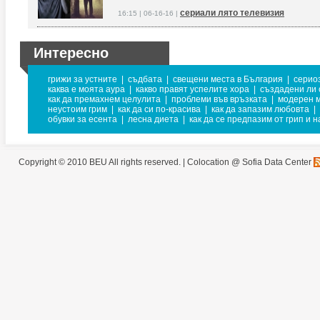
сериали лято телевизия
16:15 | 06-16-16 |
Интересно
грижи за устните
|
съдбата
|
свещени места в България
|
серио
каква е моята аура
|
какво правят успелите хора
|
създадени ли 
как да премахнем целулита
|
проблеми във връзката
|
модерен 
неустоим грим
|
как да си по-красива
|
как да запазим любовта
|
обувки за есента
|
лесна диета
|
как да се предпазим от грип и 
Copyright © 2010 BEU All rights reserved. |
Colocation @ Sofia Data Center