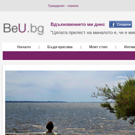
Гражданин - новини
Вдъхновението ми днес
“Цялата прелест на миналото е, че е мин
Начало
Бъди красива
Моят стил
Инти
|
|
|