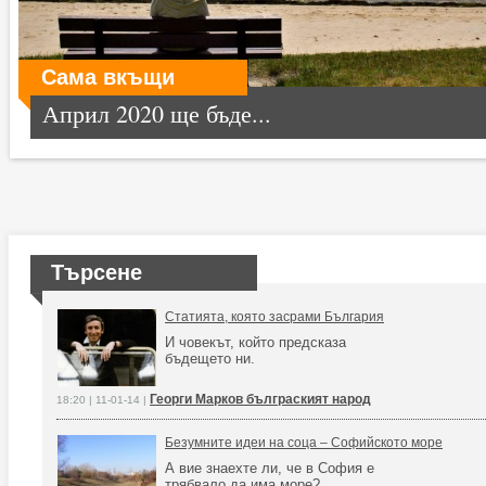
Сама вкъщи
Април 2020 ще бъде...
Търсене
Статията, която засрами България
И човекът, който предсказа
бъдещето ни.
Георги Марков бълграският народ
18:20 | 11-01-14 |
Безумните идеи на соца – Софийското море
А вие знаехте ли, че в София е
трябвало да има море?