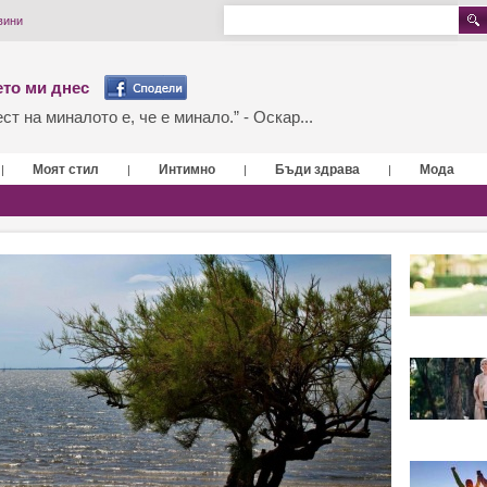
вини
то ми днес
т на миналото е, че е минало.” - Оскар...
Моят стил
Интимно
Бъди здрава
Мода
|
|
|
|