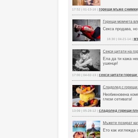
горещи мъже снимки
17:52 | 01-13-16 |
Горещи момчета вли
Секса продава, но
мъ
16:30 | 04-21-14 |
Секси цитати на го
Ела да ти кажа не
ушенце!
секси цитати горещи
17:00 | 04-02-13 |
Сладолед с горещи
Необикновена комб
глези сетивата!
сладолед горещи пл
13:09 | 05-28-12 |
Мъжете позират кат
Ето как изглежда 