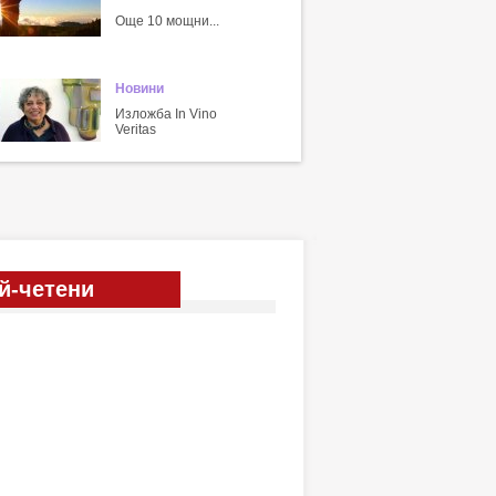
Още 10 мощни...
Новини
Изложба In Vino
Veritas
й-четени