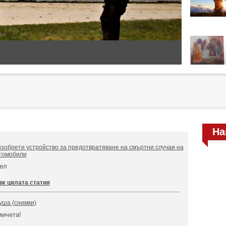
На
зобрети устройство за предотвратяване на смъртни случаи на
втомобили
тел
ж цялата статия
уша (снимки)
мичета!