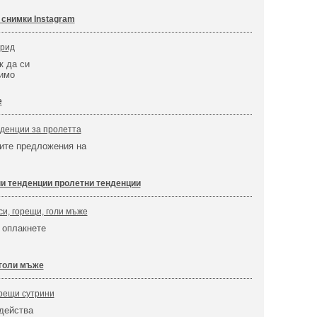
снимки Instagram
дрид
к да си
вимо
е
денции за пролетта
вите предложения на
и тенденции пролетни тенденции
си, горещи, голи мъже
 оплакнете
 голи мъже
орещи сутрини
действа