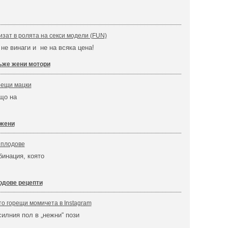
зат в ролята на секси модели (FUN)
 не винаги и не на всяка цена!
же жени мотори
рещи мацки
що на
 жени
 плодове
инация, която
одове рецепти
о горещи момичета в Instagram
силния пол в „нежни“ пози