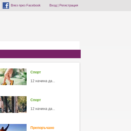
Влез през Facebook
Вход
|
Регистрация
Спорт
12 начина да...
Спорт
12 начина да...
Препоръчано