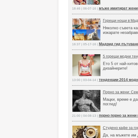
мъже имитират жени 
18:46 | 06-07-16 |
Горещи нощи в Ма
Няколко съвета ка
изкарате незабра
Мадрид гид пътуван
16:37 | 05-17-16 |
5 горещи модни тен
Ето 5 от най-хито
дизайнерите!
тенденции 2014 модн
13:00 | 03-04-14 |
Порно за жени: Сек
Мацки, време е да
поглед!
порно порно за жени
21:00 | 04-08-13 |
Студено кафе за г
Да, на мъжете им 