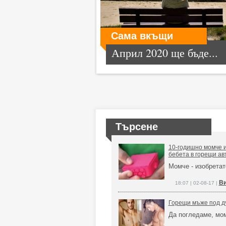
Сама вкъщи
Април 2020 ще бъде...
Търсене
10-годишно момче и
бебета в горещи а
Момче - изобрета
Ви
18:07 | 02-08-17 |
Горещи мъже под д
Да погледаме, мо