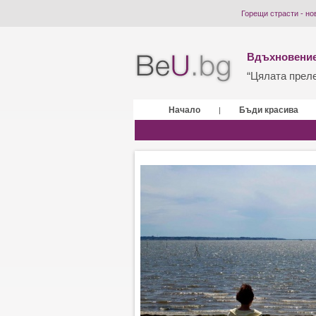
Горещи страсти - но
Вдъхновение
“Цялата прелес
Начало
Бъди красива
|