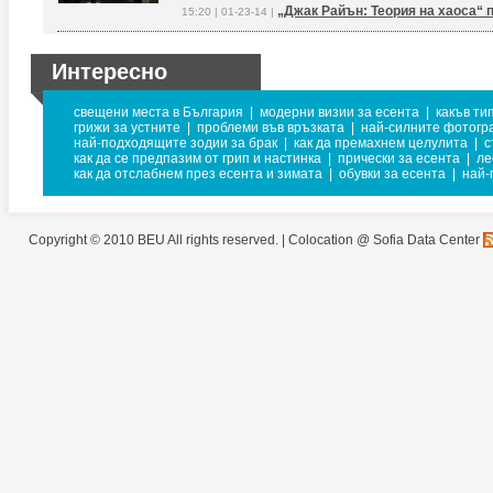
„Джак Райън: Теория на хаоса“
15:20 | 01-23-14 |
Интересно
свещени места в България
|
модерни визии за есента
|
какъв ти
грижи за устните
|
проблеми във връзката
|
най-силните фотог
най-подходящите зодии за брак
|
как да премахнем целулита
|
с
как да се предпазим от грип и настинка
|
прически за есента
|
ле
как да отслабнем през есента и зимата
|
обувки за есента
|
най-
Copyright © 2010 BEU All rights reserved. |
Colocation @ Sofia Data Center