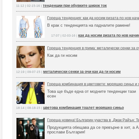
тенденции при обувките широк ток
11:12 | 02-15-16 |
Гореща тенденция: как да носим ризата по нов нач
В крак с тенденцията на падналите рамене!
как да носим ризата по нов начи
17:07 | 02-03-16 |
Гореща тенденция в грима: металически сенки за о
Как да ги носим
металически сенки за очи как да ги носим
12:19 | 09-07-15 |
Гореща комбинация в цветовете: моряшко синьо и
Това ще бъде една от модните тенденции тази
есен
цветова комбинация тоалет моряшко синьо
18:14 | 08-18-15 |
Гореща новина! Българин участва в „Джак Райън: Т
Продукцията обещава да се превърне в хит, а 
прослави България!