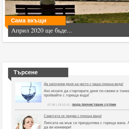
Сама вкъщи
Април 2020 ще бъде...
Търсене
Да започнем деня на чисто с чаша гореща вода!
Ако искате да стартирате деня по-свежи и тони
пробвайте с гореща вода!
вода прочистване сутрин
07:30 | 10-12-11 |
Самотата се лекува с гореща вана!
Липсата на мъж се преодолява с гореща вана. А
да ви изневери!