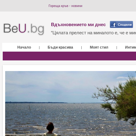
Гореща кръв - новини
Вдъхновението ми днес
“Цялата прелест на миналото е, че е мин
Начало
Бъди красива
Моят стил
Инти
|
|
|