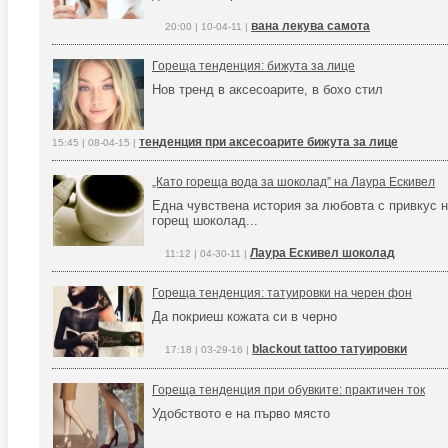
вана лекува самота
20:00 | 10-04-11 |
Гореща тенденция: бижута за лице
Нов тренд в аксесоарите, в бохо стил
тенденция при аксесоарите бижута за лице
15:45 | 08-04-15 |
„Като гореща вода за шоколад” на Лаура Ескивел
Една чувствена история за любовта с привкус 
горещ шоколад...
Лаура Ескивел шоколад
11:12 | 04-30-11 |
Гореща тенденция: татуировки на черен фон
Да покриеш кожата си в черно
blackout tattoo татуировки
17:18 | 03-29-16 |
Гореща тенденция при обувките: практичен ток
Удобството е на първо място