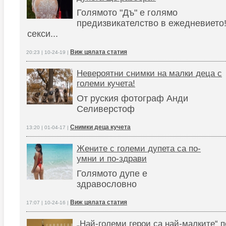
Голямото "Дъ" е голямо
предизвикателство в ежедневието!
секси...
Виж цялата статия
20:23 | 10-24-19 |
Невероятни снимки на малки деца с
големи кучета!
От руския фотограф Анди
Селиверстоф
Снимки деца кучета
13:20 | 01-04-17 |
Жените с големи дупета са по-
умни и по-здрави
Голямото дупе е
здравословно
Виж цялата статия
17:07 | 10-24-16 |
„Най-големи герои са най-малките“ п