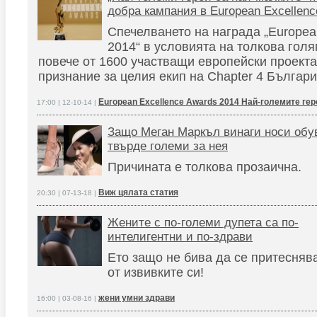
добра кампания в European Excellenc
Спечелването на награда „Europea
2014“ в условията на толкова гол
повече от 1600 участващи европейски проекта
признание за целия екип на Chapter 4 Българ
European Excellence Awards 2014 Най-големите гер
17:00 | 12-10-14 |
Защо Меган Маркъл винаги носи обув
твърде големи за нея
Причината е толкова прозаична.
Виж цялата статия
20:30 | 07-13-18 |
Жените с по-големи дупета са по-
интелигентни и по-здрави
Ето защо не бива да се притесняв
от извивките си!
жени умни здрави
16:00 | 03-08-16 |