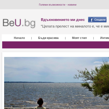
Големи възможности - новини
Вдъхновението ми днес
“Цялата прелест на миналото е, че е мин
Начало
Бъди красива
Моят стил
Инти
|
|
|