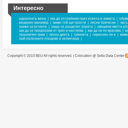
Интересно
идеалната жена
|
как да отслабнем през есента и зимата
|
обувк
модерен маникюр
|
какво той ще прости
|
лесни прически
|
часъ
грижи за устните
|
защо се разделят хората
|
свещени места в 
как да се предпазим от грип и настинка
|
как да си по-красива
|
к
празничен грим
|
лесна диета
|
трикчета
|
сериозен ли е
|
какв
най-полезните плодове и зеленчуци
|
Copyright © 2010 BEU All rights reserved. |
Colocation @ Sofia Data Center