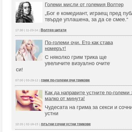
Големи мисли от големия Волтер
„Бог е комедиант, играещ пред пуб
твърде уплашена, за да се смее.“
Волтер цитати
17:30 | 11-23-14 |
По-големи очи. Ето как става
номерът!
С няколко грим трика ще
увеличите визуално очите
си!
грим по-големи очи трикове
07:00 | 03-29-12 |
Как да направите устните по-големи 
малко от минута!
Чудесата на грима за секси и сочн
устни
плътни сочни устни трикове
12:20 | 02-16-15 |