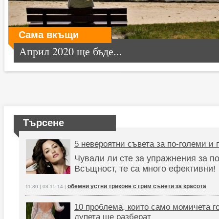
Сама вкъщи
Април 2020 ще бъде...
Търсене
5 невероятни съвета за по-големи и 
Чували ли сте за упражнения за п
Всъщност, те са много ефективни!
обемни устни трикове с грим съвети за красота
11:30 | 03-15-14 |
10 проблема, които само момичета г
дупета ще разберат