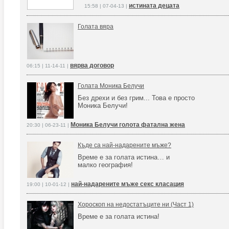
истината децата
15:58 | 07-04-13 |
Голата вяра
вярва договор
06:15 | 11-14-11 |
Голата Моника Белучи
Без дрехи и без грим... Това е просто
Моника Белучи!
Моника Белучи голота фатална жена
20:30 | 06-23-11 |
Къде са най-надарените мъже?
Време е за голата истина… и
малко география!
най-надарените мъже секс класация
19:00 | 10-01-12 |
Хороскоп на недостатъците ни (Част 1)
Време е за голата истина!