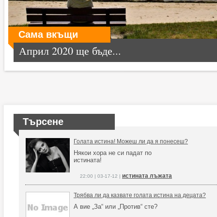
Сама вкъщи
Април 2020 ще бъде...
Търсене
Голата истина! Можеш ли да я понесеш?
Някои хора не си падат по
истината!
истината лъжата
22:00 | 03-17-12 |
Трябва ли да казвате голата истина на децата?
А вие „За“ или „Против“ сте?