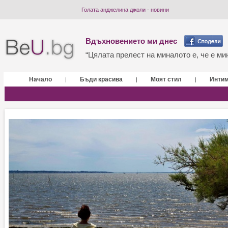
Голата анджелина джоли - новини
Вдъхновението ми днес
“Цялата прелест на миналото е, че е мин
Начало
Бъди красива
Моят стил
Инти
|
|
|