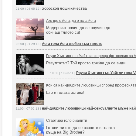
хороскоп лоши качества
21:00 | 08-05-12 |
Ако ще е йога, да е гола йога
Модерният начин да се научиш да
обичаш тялото си!
йога гола йога любов към тялото
08:00 | 01-29-13 |
Роузи Хънтингтън-Уайтли в гореща фотосесия за 
Резултатът? Той просто трябва да се види!
Роузи Хънтингтън-Уайтли гола V
10:30 | 10-26-11 |
Кои са най-добрите любовници според професият
Ето я голата истина!
най-добрите любовници най-сексуалните мъже на
11:00 | 07-02-13 |
Стартира голо риалити
Готови ли сте да се озовете в голата
къща на Big Brother?