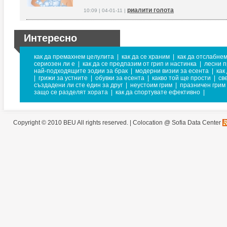
риалити голота
10:09 | 04-01-11 |
Интересно
как да премахнем целулита
|
как да се храним
|
как да отслабнем
сериозен ли е
|
как да се предпазим от грип и настинка
|
лесни п
най-подходящите зодии за брак
|
модерни визии за есента
|
как
|
грижи за устните
|
обувки за есента
|
какво той ще прости
|
св
създадени ли сте един за друг
|
неустоим грим
|
празничен грим
защо се разделят хората
|
как да спортувате ефективно
|
Copyright © 2010 BEU All rights reserved. |
Colocation @ Sofia Data Center