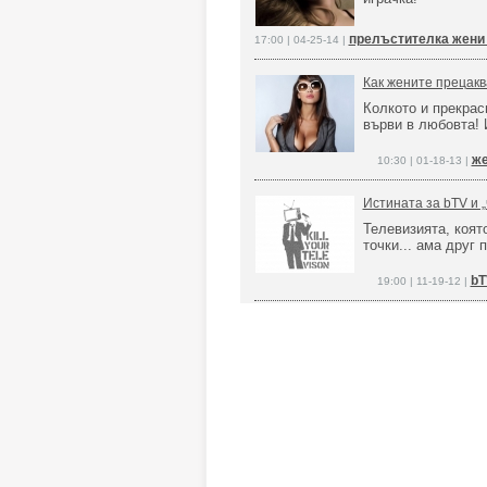
прелъстителка жени
17:00 | 04-25-14 |
Как жените прецакв
Колкото и прекрас
върви в любовта! 
же
10:30 | 01-18-13 |
Истината за bTV и „
Телевизията, коят
точки... ама друг п
bT
19:00 | 11-19-12 |