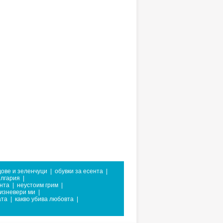
ове и зеленчуци
|
обувки за есента
|
ългария
|
нта
|
неустоим грим
|
изневери ми
|
ата
|
какво убива любовта
|