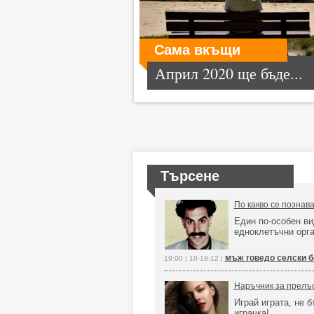
Сама вкъщи
Април 2020 ще бъде...
Търсене
По какво се познав
Един по-особен ви
едноклетъчни орг
мъж говедо селски б
19:00 | 10-18-12 |
Наръчник за прелъ
Играй играта, не 
играчка!