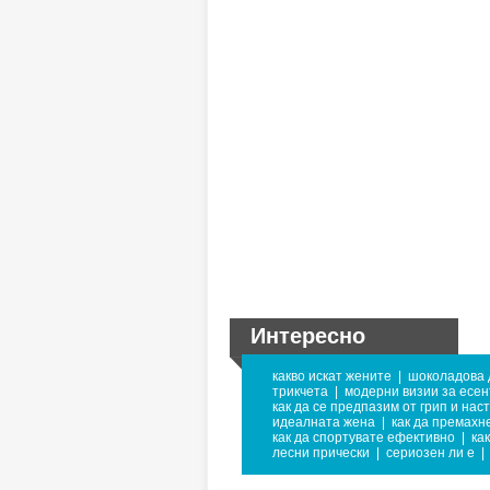
Интересно
какво искат жените
|
шоколадова 
трикчета
|
модерни визии за есен
как да се предпазим от грип и нас
идеалната жена
|
как да премахн
как да спортувате ефективно
|
как
лесни прически
|
сериозен ли е
|