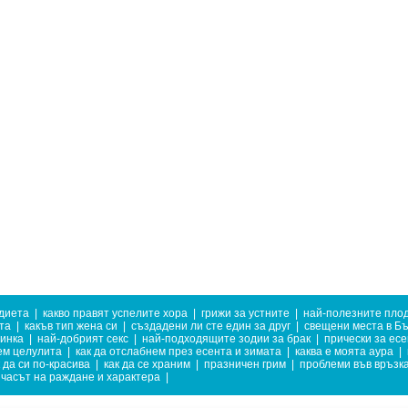
диета
|
какво правят успелите хора
|
грижи за устните
|
най-полезните плод
та
|
какъв тип жена си
|
създадени ли сте един за друг
|
свещени места в Б
тинка
|
най-добрият секс
|
най-подходящите зодии за брак
|
прически за есе
ем целулита
|
как да отслабнем през есента и зимата
|
каква е моята аура
|
 да си по-красива
|
как да се храним
|
празничен грим
|
проблеми във връзк
часът на раждане и характера
|