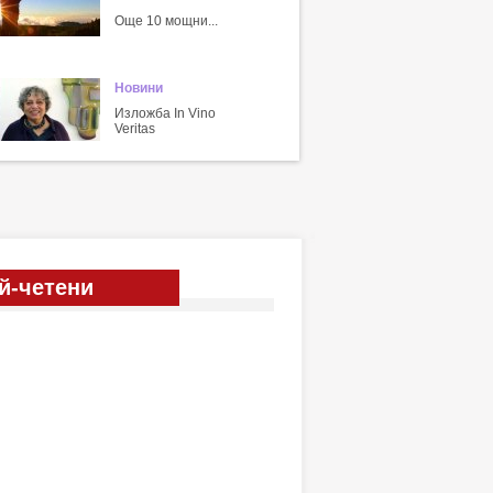
Още 10 мощни...
Новини
Изложба In Vino
Veritas
й-четени