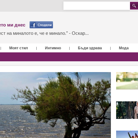
то ми днес
т на миналото е, че е минало.” - Оскар...
Моят стил
Интимно
Бъди здрава
Мода
|
|
|
|