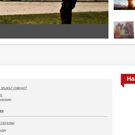
На
а мъжът говедо?
д
анизми.
ек
стителки
бъди