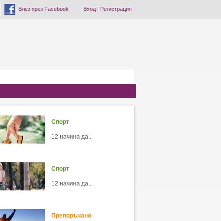
Влез през Facebook
Вход
|
Регистрация
Спорт
12 начина да...
Спорт
12 начина да...
Препоръчано