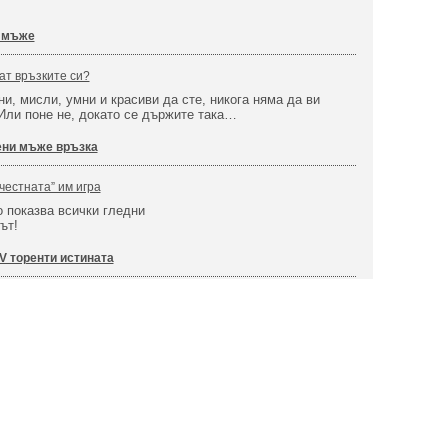
 мъже
ат връзките си?
ни, мисли, умни и красиви да сте, никога няма да ви
Или поне не, докато се държите така…
ни мъже връзка
честната” им игра
о показва всички гледни
ът!
V торенти истината