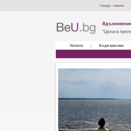
Говедо - новини
Вдъхновение
“Цялата прелес
Начало
Бъди красива
|