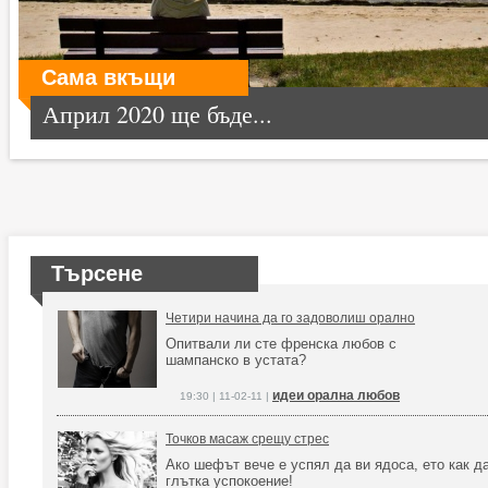
Сама вкъщи
Април 2020 ще бъде...
Търсене
Четири начина да го задоволиш орално
Опитвали ли сте френска любов с
шампанско в устата?
идеи орална любов
19:30 | 11-02-11 |
Точков масаж срещу стрес
Ако шефът вече е успял да ви ядоса, ето как д
глътка успокоение!