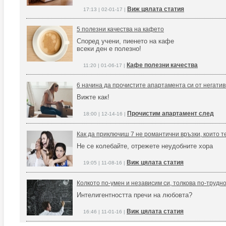
Виж цялата статия
17:13 | 02-01-17 |
5 полезни качества на кафето
Според учени, пиенето на кафе
всеки ден е полезно!
Кафе полезни качества
11:20 | 01-06-17 |
6 начина да прочистите апартамента си от негати
Вижте как!
Прочистим апартамент след
18:00 | 12-14-16 |
Как да приключиш 7 не романтични връзки, които т
Не се колебайте, отрежете неудобните хора
Виж цялата статия
19:05 | 11-08-16 |
Колкото по-умен и независим си, толкова по-трудн
Интелигентността пречи на любовта?
Виж цялата статия
16:46 | 11-01-16 |