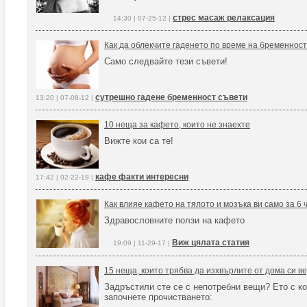
стрес масаж релаксация
14:30 | 07-25-12 |
Как да облекчите гаденето по време на бременнос
Само следвайте тези съвети!
сутрешно гадене бременност съвети
13:20 | 07-08-12 |
10 неща за кафето, които не знаехте
Вижте кои са те!
кафе факти интересни
17:42 | 02-22-19 |
Как влияе кафето на тялото и мозъка ви само за 6 
Здравословните ползи на кафето
Виж цялата статия
19:09 | 11-29-17 |
15 неща, които трябва да изхвърлите от дома си в
Задръстили сте се с непотребни вещи? Ето с ко
започнете прочистването: