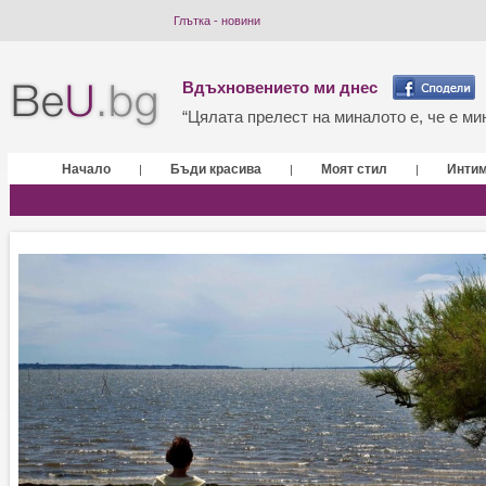
Глътка - новини
Вдъхновението ми днес
“Цялата прелест на миналото е, че е мин
Начало
Бъди красива
Моят стил
Инти
|
|
|