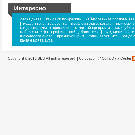
Интересно
лесна диета
|
как да си по-красива
|
най-полезните плодове и з
|
модерни визии за есента
|
проблеми във връзката
|
прически з
как да спортувате ефективно
|
какво той ще прости
|
какво убив
най-силните фотографии
|
най-добрият секс
|
създадени ли сте 
шоколадова диета
|
празничен грим
|
грижи за устните
|
как да 
каква е моята аура
|
Copyright © 2010 BEU All rights reserved. |
Colocation @ Sofia Data Center