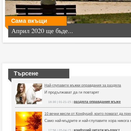
Сама вкъщи
Април 2020 ще бъде...
Търсене
Най-глупавите мъжки оправдания за раздяла
И продължават да ги повтарят
раздяла оправдания мъже
16:30 | 01-21-15 |
10 вечни мисли от Конфуций, които помагат да пр
Само най-мъдрите и най-глупавите хора никога 
конфуций цитати мъдрост
17:56 | 05-04-15 |