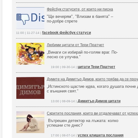
Фейсбук статусите, от които ни писна
"Ще вечерям", "Влизам в банята" –
по-добре спрете
facebook фейсбук статуси
11:00 | 11-27-14 |
Любими цитати от Тери Пратчет
„Винаги си избирай по-голям враг. По-
лесно се улучва.“
цитати Тери Пратчет
19:00 | 09-30-14 |
Думите на Димитър Димов, които трябва да се проч
„Истинското щастие идва, когато душата почне 
с външния свят.“
Димитър Димов цитати
13:00 | 08-09-14 |
Скритите послания, които ви отдалечават от успех
Вътрешен детектор на лъжата: колко
успешни сте днес?
успех клишета послания
17:00 | 08-07-14 |