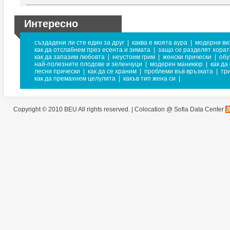
Интересно
създадени ли сте един за друг
|
каква е моята аура
|
модерни ви
как да отслабнем през есента и зимата
|
защо се разделят хорат
как да запазим любовта
|
неустоим грим
|
женски прически
|
обу
най-полезните плодове и зеленчуци
|
модерен маникюр
|
как да
лесни прически
|
как да се храним
|
проблеми във връзката
|
тр
как да премахнем целулита
|
какъв тип жена си
|
Copyright © 2010 BEU All rights reserved. |
Colocation @ Sofia Data Center