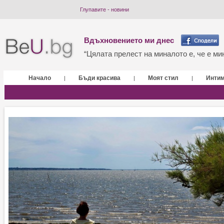
Глупавите - новини
Вдъхновението ми днес
“Цялата прелест на миналото е, че е мин
Начало
Бъди красива
Моят стил
Инти
|
|
|