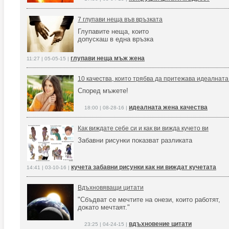
7 глупави неща във връзката
Глупавите неща, които
допускаш в една връзка
глупави неща мъж жена
11:27 | 05-05-15 |
10 качества, които трябва да притежава идеалнат
Според мъжете!
идеалната жена качества
18:00 | 08-28-16 |
Как виждате себе си и как ви вижда кучето ви
Забавни рисунки показват разликата
кучета забавни рисунки как ни виждат кучетата
14:41 | 03-10-16 |
Вдъхновяващи цитати
"Сбъдват се мечтите на онези, които работят,
докато мечтаят."
вдъхновение цитати
23:25 | 04-24-15 |