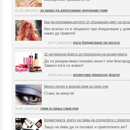
за какво да използваме ненужния грим
11:15 | 08-13-15 |
Как да поправим щетите от сбъркания цвят на коса
Ако всичко се е объркало при боядисване у дом
какво да правите!
коса боядисване на косата
13:17 | 04-24-15 |
11 интересни факта за произхода на козметиката
Да се разкрасяваш показва низост или благоро
Зависи кога си живял!
козметика произход факти
15:03 | 04-13-15 |
Много лесен и красив грим за сини очи
Става за минути!
грим в синьо сини очи
14:05 | 02-07-15 |
Козметиката, която не бива да споделяте с прияте
Защо не бива да ги ползват и приятелките ви?