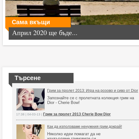
Сама вкъщи
Април 2020 ще бъде...
Търсене
Грим за пролет 2013: Игра на розово и сиво от Dior
Запознайте се с пролетната колекция грим на
Dior - Cherie Bow!
Грим за пролет 2013 Cherie Bow Dior
17:38 | 04-03-13 |
Как да използваме ненужния грим докрай!
Няколко идеи помагат да не
изхвърляме гримовете си