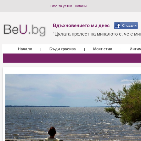
Глос за устни - новини
Вдъхновението ми днес
“Цялата прелест на миналото е, че е мин
Начало
Бъди красива
Моят стил
Инти
|
|
|