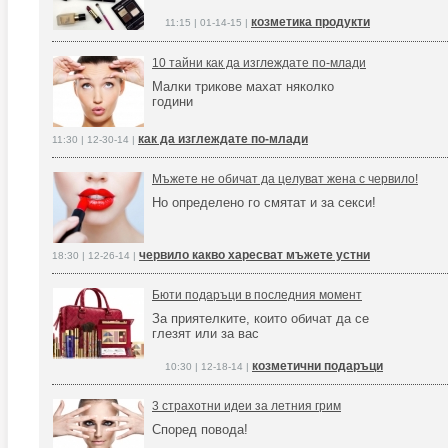
козметика продукти
11:15 | 01-14-15 |
10 тайни как да изглеждате по-млади
Малки трикове махат няколко
години
как да изглеждате по-млади
11:30 | 12-30-14 |
Мъжете не обичат да целуват жена с червило!
Но определено го смятат и за секси!
червило какво харесват мъжете устни
18:30 | 12-26-14 |
Бюти подаръци в последния момент
За приятелките, които обичат да се
глезят или за вас
козметични подаръци
10:30 | 12-18-14 |
3 страхотни идеи за летния грим
Според повода!