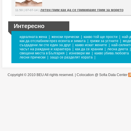
летен грим как да се гримираме грим за морето
11:50 | 07-07-14 |
Интересно
идеалната жена
|
женски прически
|
какво той ще прости
|
най-
как да отслабнем през есента и зимата
|
грижи за устните
|
моде
създадени ли сте един за друг
|
какво искат жените
|
най-силнит
часът на раждане и характера
|
как да се храним
|
лесна диета
|
свещени места в България
|
изневери ми
|
какво убива любовта
лесни прически
|
защо се разделят хората
|
Copyright © 2010 BEU All rights reserved. |
Colocation @ Sofia Data Center