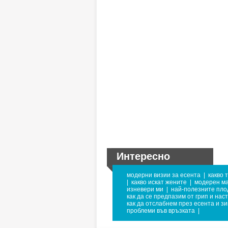
Интересно
модерни визии за есента
|
какво 
|
какво искат жените
|
модерен м
изневери ми
|
най-полезните пло
как да се предпазим от грип и нас
как да отслабнем през есента и з
проблеми във връзката
|