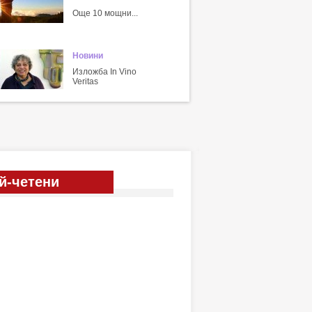
Още 10 мощни...
Новини
Изложба In Vino
Veritas
й-четени