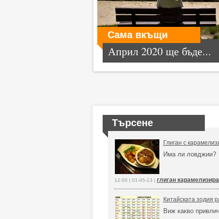
Сама вкъщи
Април 2020 ще бъде...
Търсене
Глиган с карамелиз
Има ли ловджии?
глиган карамелизира
12:00 | 01-05-13 |
Китайската зодия р
Виж какво привлич