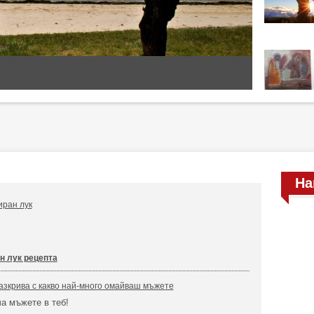
На
иран лук
н лук рецепта
азкрива с какво най-много омайваш мъжете
а мъжете в теб!