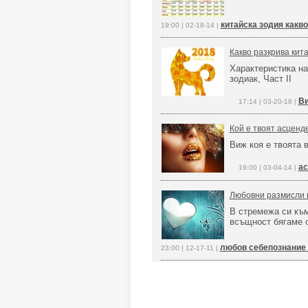
китайска зодия какв
19:00 | 02-18-14 |
Какво разкрива кита
Характеристика на
зодиак, Част II
Ви
17:14 | 03-20-18 |
Кой е твоят асценде
Виж коя е твоята 
ас
19:00 | 03-04-14 |
Любовни размисли 
В стремежа си къ
всъщност бягаме о
любов себепознание 
23:00 | 12-17-11 |