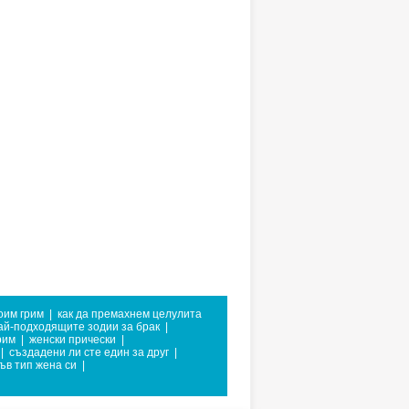
оим грим
|
как да премахнем целулита
ай-подходящите зодии за брак
|
рим
|
женски прически
|
|
създадени ли сте един за друг
|
ъв тип жена си
|