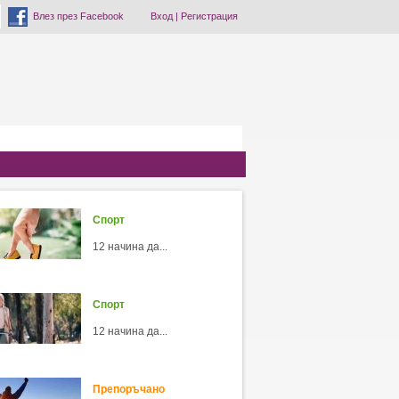
Влез през Facebook
Вход
|
Регистрация
Спорт
12 начина да...
Спорт
12 начина да...
Препоръчано