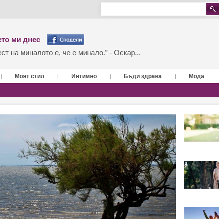
то ми днес
т на миналото е, че е минало.” - Оскар...
Моят стил
Интимно
Бъди здрава
Мода
|
|
|
|