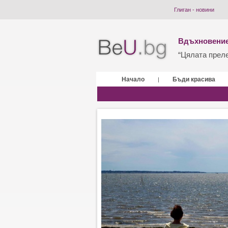
Глиган - новини
Вдъхновение
“Цялата прелес
Начало
Бъди красива
|