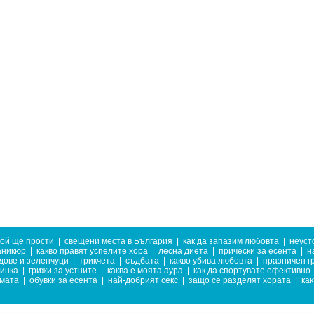
той ще прости
|
свещени места в България
|
как да запазим любовта
|
неуст
аникюр
|
какво правят успелите хора
|
лесна диета
|
прически за есента
|
н
дове и зеленчуци
|
трикчета
|
съдбата
|
какво убива любовта
|
празничен г
тинка
|
грижи за устните
|
каква е моята аура
|
как да спортувате ефективно
имата
|
обувки за есента
|
най-добрият секс
|
защо се разделят хората
|
как