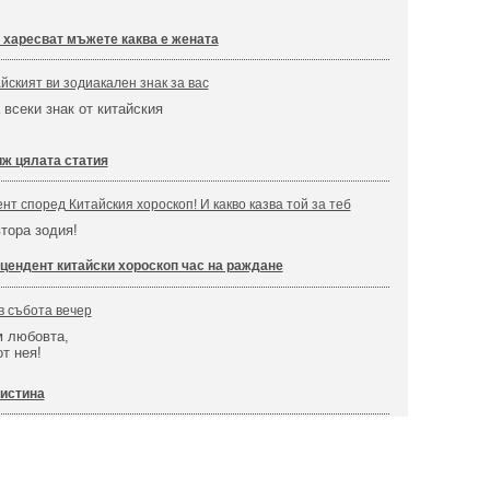
о харесват мъжете каква е жената
йският ви зодиакален знак за вас
 всеки знак от китайския
ж цялата статия
нт според Китайския хороскоп! И какво казва той за теб
втора зодия!
цендент китайски хороскоп час на раждане
в събота вечер
м любовта,
т нея!
истина