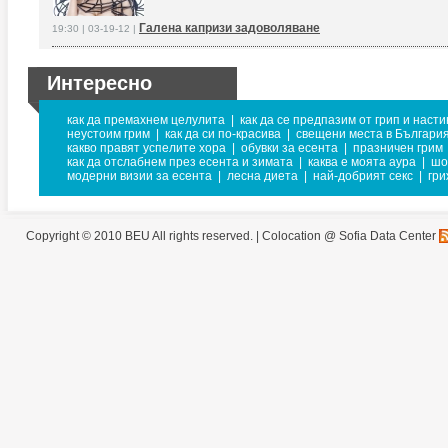
Галена капризи задоволяване
19:30 | 03-19-12 |
Интересно
как да премахнем целулита
|
как да се предпазим от грип и насти
неустоим грим
|
как да си по-красива
|
свещени места в Българи
какво правят успелите хора
|
обувки за есента
|
празничен грим
как да отслабнем през есента и зимата
|
каква е моята аура
|
шо
модерни визии за есента
|
лесна диета
|
най-добрият секс
|
гри
Copyright © 2010 BEU All rights reserved. |
Colocation @ Sofia Data Center