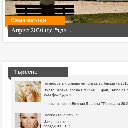
Сама вкъщи
Април 2020 ще бъде...
Търсене
Галена, сега и Емилия не иска да е „Певица на 2011
Първо Галена, после Емилия… Брей, много са 
тези фолк диви!
Емилия Планета "Певица на 201
11:07 | 02-10-12 |
Галена стана евтина!
Или е просто
поредният ПР?