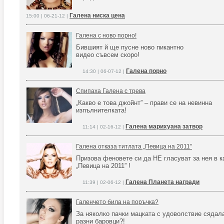
Галена ниска цена
15:00 | 06-21-12 |
Галена с ново порно!
Бившият й ще пусне ново пикантно
видео съвсем скоро!
Галена порно
14:30 | 06-07-12 |
Спипаха Галена с трева
„Какво е това джойнт” – прави се на невинна
изпълнителката!
Галена марихуана затвор
11:14 | 02-16-12 |
Галена отказа титлата „Певица на 2011”
Призова феновете си да НЕ гласуват за нея в к
„Певица на 2011” !
Галена Планета награди
11:39 | 02-06-12 |
Галенчето била на поръчка?
За няколко пачки мацката с удоволствие сядала
разни баровци?!