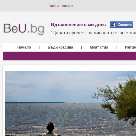
Галена - новини
Вдъхновението ми днес
“Цялата прелест на миналото е, че е мин
Начало
Бъди красива
Моят стил
Инти
|
|
|