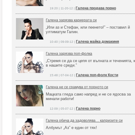
Галена продава порно
19:20 | 11-20-12 |
Галена зарязва кариерата си
„Или аз и Стефан, или пеенето!” – поставил й
ултиматум Галин.
Галена майка домакиня
10:40 | 09-09-12 |
Галена зарязва поп-фолка
„Стремя се да се цепя от вълната и теченията, 
в нашите среди.”
Галена поп-фолк Кости
15:48 | 07-04-12 |
Галена не се срамува от порното си
Мацката гледа само напред и не се ядосва за
минали работи!
Галена порно
12:09 | 05-07-12 |
Галена обича да задоволява… капризите си
Албумът „Аз” е един от тях!