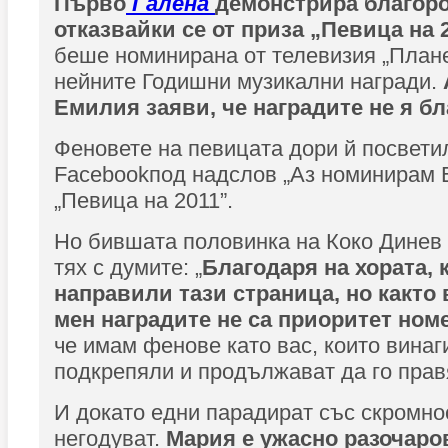
Първо
Галена
демонстрира благоро
отказвайки се от приза „Певица на 
беше номинирана от телевизия „Плане
нейните Годишни музикални награди.
Емилия заяви, че наградите не я б
Феновете на певицата дори й посвети
Facebookпод надслов „Аз номинирам 
„Певица на 2011”.
Но бившата половинка на Коко Динев
тях с думите: „
Благодаря на хората, 
направили тази страница, но както в
мен наградите не са приоритет ном
че имам фенове като вас, които винаг
подкрепяли и продължават да го прав
И докато едни парадират със скромнос
негодуват.
Мария е ужасно разочаров