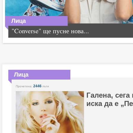
Лица
"Converse" ще пусне нова...
Лица
2446
Прочетена:
пъти
Галена, сега
иска да е „П