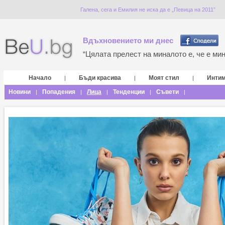
Галена, сега и Емилия не иска да е „Певица на 2011”
Вдъхновението ми днес
“Цялата прелест на миналото е, че е мина
Начало
Бъди красива
Моят стил
Инти
|
|
|
Новини
Попадения
Лица
Тенденции
Съвети
|
|
|
|
|