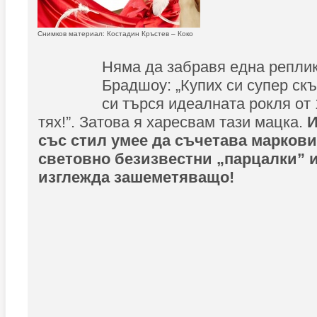
Снимков материал: Костадин Кръстев – Коко
Няма да забравя една реплик
Брадшоу: „Купих си супер скъ
си търся идеалната рокля от 
тях!”. Затова я харесвам тази мацка.
И
със стил умее да съчетава маркови
световно безизвестни „парцалки” и
изглежда зашеметяващо!