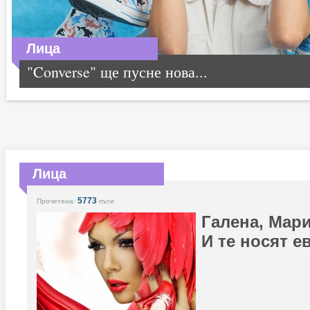
Лица
"Converse" ще пусне нова...
Лица
5773
Прочетена:
пъти
Галена, Мар
И те носят е