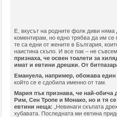
Е, вкусът на родните фолк диви няма 
коментирам, но едно трябва да им се
те са едни от жените в България, коит
наистина скъпо. И все пак – не съвсе
признаха, че освен тоалети за хиля
имат и евтини дрешки. От битпазар
Емануела, например, обожава един т
който се е сдобила именно от там.
Мария пък признава, че най-обича 
Рим, Сен Тропе и Монако, но и тя с
евтини неща:
„Невинаги скъпата дрех
хубавата. Последната ми евтина прид