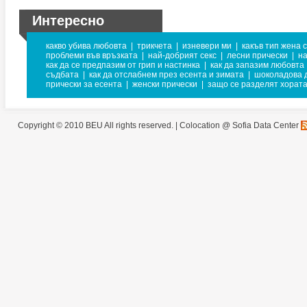
Интересно
какво убива любовта
|
трикчета
|
изневери ми
|
какъв тип жена 
проблеми във връзката
|
най-добрият секс
|
лесни прически
|
на
как да се предпазим от грип и настинка
|
как да запазим любовта
съдбата
|
как да отслабнем през есента и зимата
|
шоколадова 
прически за есента
|
женски прически
|
защо се разделят хорат
Copyright © 2010 BEU All rights reserved. |
Colocation @ Sofia Data Center