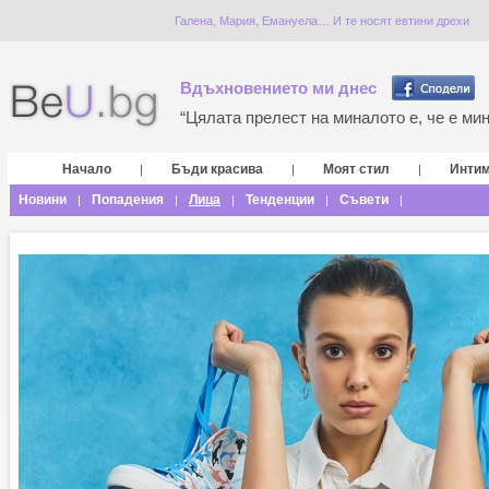
Галена, Мария, Емануела… И те носят евтини дрехи
Вдъхновението ми днес
“Цялата прелест на миналото е, че е мина
Начало
Бъди красива
Моят стил
Инти
|
|
|
Новини
Попадения
Лица
Тенденции
Съвети
|
|
|
|
|