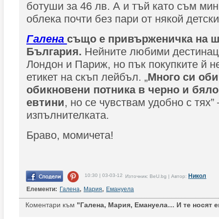
ботуши за 46 лв. А и тъй като съм мин
облека почти без пари от някой детски
Галена
също е привърженичка на ш
България.
Нейните любими дестинац
Лондон и Париж, но пък покупките й н
етикет на скъп лейбъл. „
Много си оби
обикновени потника в черно и бяло.
евтини
, но се чувствам удобно с тях”
изпълнителката.
Браво, момичета!
10:30 | 03-03-12
Никол
Източник: BeU.bg | Автор:
Елементи:
Галена
,
Мария
,
Емануела
Коментари към
"Галена, Мария, Емануела… И те носят е