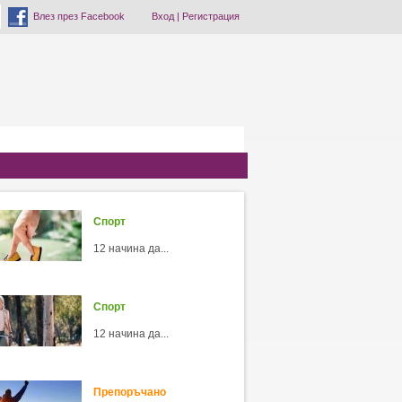
Влез през Facebook
Вход
|
Регистрация
Спорт
12 начина да...
Спорт
12 начина да...
Препоръчано