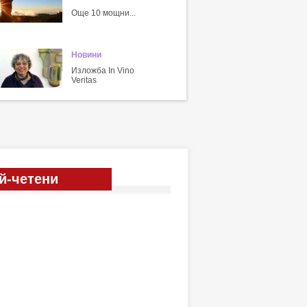
Още 10 мощни...
Новини
Изложба In Vino
Veritas
й-четени