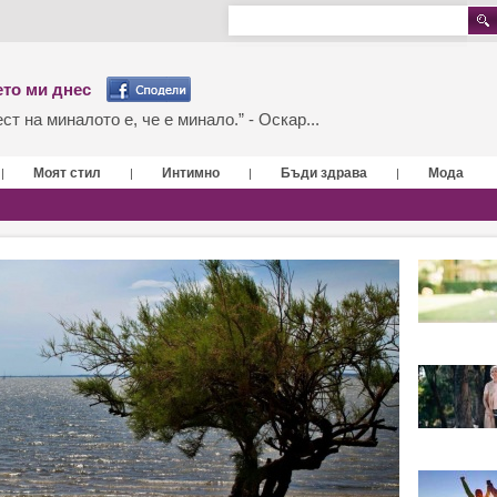
то ми днес
т на миналото е, че е минало.” - Оскар...
Моят стил
Интимно
Бъди здрава
Мода
|
|
|
|