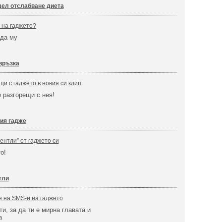
ел отслабване диета
ш на гаджето?
 да му
връзка
щи с гаджето в новия си клип
 разгорещи с нея!
ия гадже
ентли” от гаджето си
о!
тли
е на SMS-и на гаджето
и, за да ти е мирна главата и
а