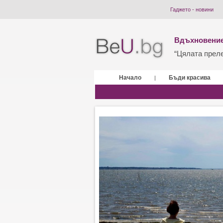
Гаджето - новини
Вдъхновение
“Цялата прелес
Начало
Бъди красива
|