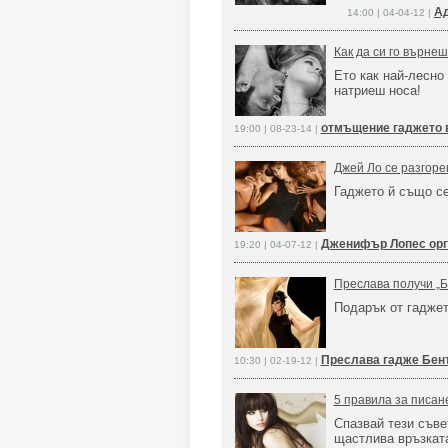
Ад
14:00 | 04-04-12 |
Как да си го върне
Ето как най-лесно
натриеш носа!
отмъщение гаджето 
19:00 | 08-23-14 |
Джей Ло се разгоре
Гаджето й също се
Дженифър Лопес орг
19:20 | 04-07-12 |
Преслава получи „Б
Подарък от гаджет
Преслава гадже Бен
10:30 | 02-19-12 |
5 правила за писан
Спазвай тези съвет
щастлива връзкат