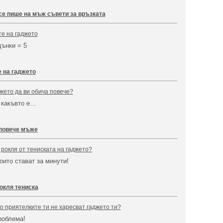
се пише на мъж съвети за връзката
те на гаджето
дънки = 5
е на гаджето
джето да ви обича повече?
 какъвто е…
 повече мъже
 рокля от тениската на гаджето?
оито стават за минути!
окля тениска
ко приятелките ти не харесват гаджето ти?
роблема!