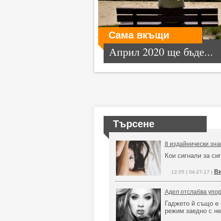
Сама вкъщи
Април 2020 ще бъде...
Търсене
8 издайнически зна
Кои сигнали за си
Ви
12:05 | 04-27-17 |
Адел отслабва упор
Гаджето й също е 
режим заедно с н