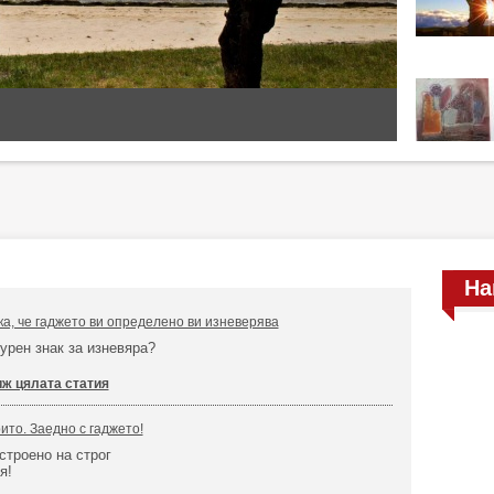
На
ка, че гаджето ви определено ви изневерява
гурен знак за изневяра?
ж цялата статия
ито. Заедно с гаджето!
строено на строг
ея!