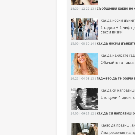
съобщения какво не 
18:30 | 12-22-13 |
Как да носим дънки
1 гадже + 1 чифт 
секси визии!
как да носим дънкит
15:00 | 08-30-14 |
Как да накарате га
Обичайте го такъв
гаджето да те обича
19:26 | 04-03-13 |
Как да си направиш
Ето цели 4 идеи, к
как да си направиш р
14:00 | 06-17-12 |
Какво да правиш, а
Има решение на п