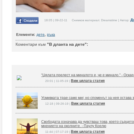
Д
18:05 | 09-22-11 Снимков материал: Dreamstime | Автор:
Елементи:
дете
,
ръка
Коментари към
"В дланта на дете":
“Цялата прелест на миналото е, че е минало.” - Оска
Виж цялата статия
20:01 | 11-05-19 |
Усмивката трае само миг, но споменът за нея остава 
Виж цялата статия
12:18 | 09-26-19 |
Свободата означава да чувстваш това, което сърцето
мнението на околните. - Паулу Коелю
Виж цялата статия
11:44 | 07-17-19 |