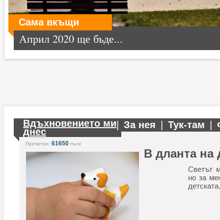
Сама вкъщи
Април 2020 ще бъде...
Вдъхновението ми
|
За нея
|
Тук-там
|
днес
61650
Прочетен:
пъти
В дланта на 
Светът м
но за ме
детската