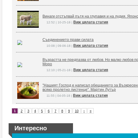
Винаги отстъпвай пътя на глупавия и на лудия. Япон
Виж цялата статия
12:52 | 10-25-18 |
Съединението прави силата
Виж цялата статия
10:08 | 09-06-18 |
Възрастта не предпазва от любов. Но малко любов п
Моро
Виж цялата статия
12:10 | 05-21-18 |
"Нашият Господ е написал обещанието за Възкресение
всяко пролетно листенце". Мартин Лутър
Виж цялата статия
11:55 | 04-05-18 |
1
2
3
4
5
6
7
8
9
10
›
»
Интересно