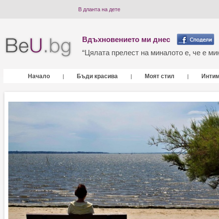
В дланта на дете
Вдъхновението ми днес
“Цялата прелест на миналото е, че е мин
Начало
Бъди красива
Моят стил
Инти
|
|
|