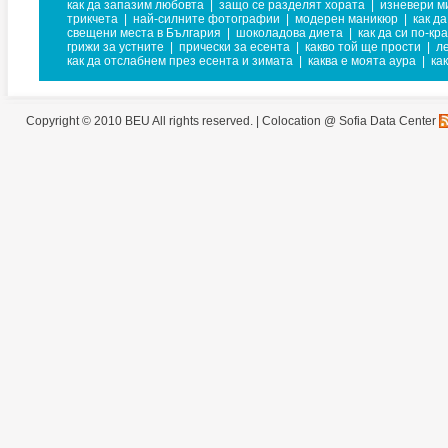
как да запазим любовта
|
защо се разделят хората
|
изневери м
трикчета
|
най-силните фотографии
|
модерен маникюр
|
как д
свещени места в България
|
шоколадова диета
|
как да си по-кр
грижи за устните
|
прически за есента
|
какво той ще прости
|
л
как да отслабнем през есента и зимата
|
каква е моята аура
|
ка
Copyright © 2010 BEU All rights reserved. |
Colocation @ Sofia Data Center