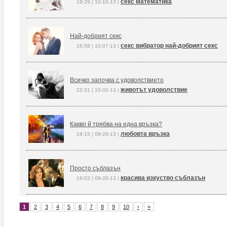
секс математика
19:29 | 10-10-13 |
Най-добрият секс
секс вибратор най-добрият секс
16:58 | 10-07-13 |
Всичко започва с удоволствието
животът удоволствие
22:31 | 10-02-13 |
Какво й трябва на една връзка?
любовта връзка
19:15 | 09-26-13 |
Просто съблазън
красива изкуство съблазън
19:02 | 09-20-13 |
1
2
3
4
5
6
7
8
9
10
›
»