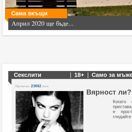
Сама вкъщи
Април 2020 ще бъде...
Секслити
|
18+
|
Само за мъж
23692
Прочетен:
пъти
Вярност ли?
Когато 
престава
е прост
гледайте