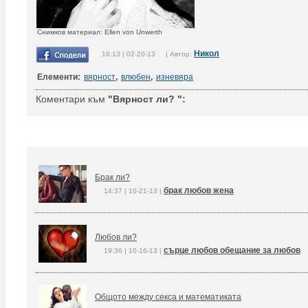
Снимков материал: Ellen von Unwerth
Никол
18:13 | 02-20-13 | Автор:
Елементи:
вярност
,
влюбен
,
изневяра
Коментари към
"Вярност ли? ":
Брак ли?
брак любов жена
14:37 | 10-21-13 |
Любов ли?
сърце любов обещание за любов
19:36 | 10-16-13 |
Общото между секса и математиката