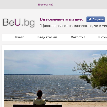
Вярност ли?
Вдъхновението ми днес
“Цялата прелест на миналото е, че е мин
Начало
Бъди красива
Моят стил
Инти
|
|
|