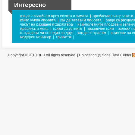
Интересно
как да отслабнем през есента и зимата
|
проблеми във връзката
какво убива любовта
|
как да запазим любовта
|
защо се разделя
часът на раждане и характера
|
най-полезните плодове и зеленч
идеалната жена
|
грижи за устните
|
празничен грим
|
женски п
създадени ли сте един за друг
|
как да се храним
|
прически за е
модерен маникюр
|
трикчета
|
Copyright © 2010 BEU All rights reserved. |
Colocation @ Sofia Data Center