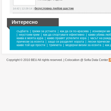
безусловна любов щастие
14:42 | 12-28-14 |
Интересно
съдбата
|
грижи за устните
|
как да си по-красива
|
изневери ми
|
неустоим грим
|
как да спортувате ефективно
|
какво убива лю
каква е моята аура
|
какво правят успелите хора
|
часът на ражд
прически за есента
|
защо се разделят хората
|
лесни прически
какво той ще прости
|
трикчета
|
модерни визии за есента
|
как
Copyright © 2010 BEU All rights reserved. |
Colocation @ Sofia Data Center