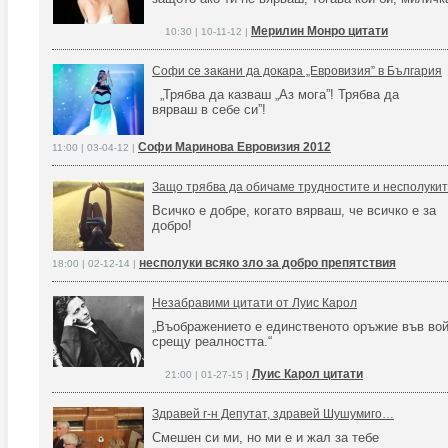
Мерилин Монро цитати
10:30 | 10-11-12 |
Софи се закани да докара „Евровизия” в България
„Трябва да казваш „Аз мога”! Трябва да
вярваш в себе си”!
Софи Маринова Евровизия 2012
11:00 | 03-04-12 |
Защо трябва да обичаме трудностите и несполуки
Всичко е добре, когато вярваш, че всичко е за
добро!
несполуки всяко зло за добро препятствия
18:00 | 02-12-14 |
Незабравими цитати от Луис Карол
„Въображението е единственото оръжие във во
срещу реалността.“
Луис Карол цитати
21:00 | 01-27-15 |
Здравей г-н Депутат, здравей Шушумиго…
Смешен си ми, но ми е и жал за тебе