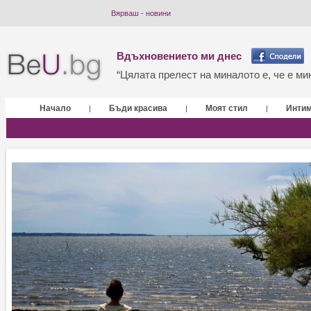
Вярваш - новини
Вдъхновението ми днес
“Цялата прелест на миналото е, че е мин
Начало
Бъди красива
Моят стил
Инти
|
|
|