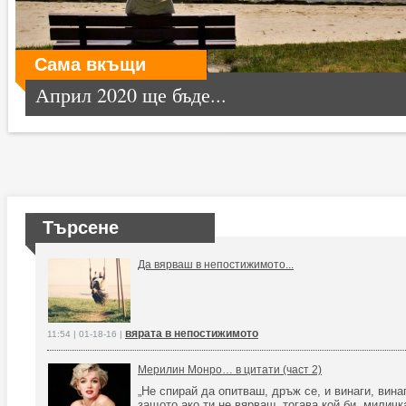
Сама вкъщи
Април 2020 ще бъде...
Търсене
Да вярваш в непостижимото...
вярата в непостижимото
11:54 | 01-18-16 |
Мерилин Монро… в цитати (част 2)
„Не спирай да опитваш, дръж се, и винаги, винаг
защото ако ти не вярваш, тогава кой би, миличк