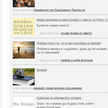
Правителство Парламент Протести
22:00 | 01-27-14 |
Какво разкрива първата буква от името ти?(Част 1)
Буквите казват много!
първа буква от името
18:00 | 05-27-12 |
Отвори очите си, та ти ме познаваш от векове!
Любовта винаги е съдбовна, дори да не искаме
си го признаем!
любов съдба вселена
18:35 | 03-31-17 |
Вярвай
вярвай с вяра всичко е възможно
12:28 | 10-12-15 |
Избирам да обичам без условия
Зная, че е важно да бъдеш този, който
искаш да бъдеш