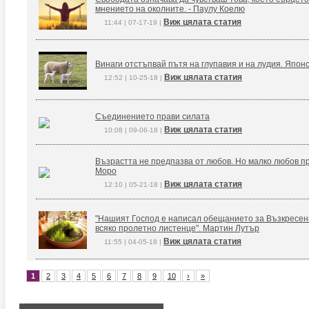
мнението на околните. - Паулу Коелю
Виж цялата статия
11:44 | 07-17-19 |
Винаги отстъпвай пътя на глупавия и на лудия. Япон
Виж цялата статия
12:52 | 10-25-18 |
Съединението прави силата
Виж цялата статия
10:08 | 09-06-18 |
Възрастта не предпазва от любов. Но малко любов п
Моро
Виж цялата статия
12:10 | 05-21-18 |
"Нашият Господ е написал обещанието за Възкресение
всяко пролетно листенце". Мартин Лутър
Виж цялата статия
11:55 | 04-05-18 |
1
2
3
4
5
6
7
8
9
10
›
»