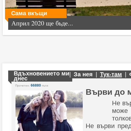
Сама вкъщи
Април 2020 ще бъде...
Вдъхновението ми
|
За нея
|
Тук-там
|
днес
66880
Прочетен:
пъти
Върви до 
Не въ
мож
толко
Не върви пред