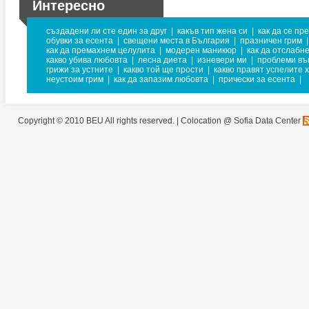
Интересно
създадени ли сте един за друг
|
какъв тип жена си
|
как да се пр
обувки за есента
|
свещени места в България
|
празничен грим
|
как да премахнем целулита
|
модерен маникюр
|
как да отслабн
какво убива любовта
|
лесна диета
|
изневери ми
|
проблеми въ
грижи за устните
|
какво той ще прости
|
какво правят успелите 
неустоим грим
|
как да запазим любовта
|
прически за есента
|
Copyright © 2010 BEU All rights reserved. |
Colocation @ Sofia Data Center