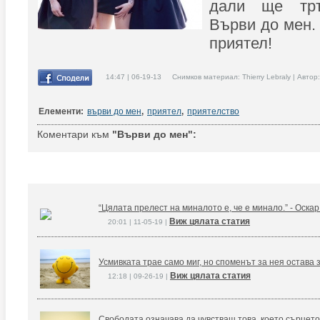
дали ще тръ
Върви до мен.
приятел!
14:47 | 06-19-13 Снимков материал: Thierry Lebraly | Автор
Елементи:
върви до мен
,
приятел
,
приятелство
Коментари към
"Върви до мен":
“Цялата прелест на миналото е, че е минало.” - Оска
Виж цялата статия
20:01 | 11-05-19 |
Усмивката трае само миг, но споменът за нея остава 
Виж цялата статия
12:18 | 09-26-19 |
Свободата означава да чувстваш това, което сърцето