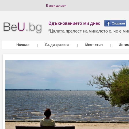
Върви до мен
Вдъхновението ми днес
“Цялата прелест на миналото е, че е мин
Начало
Бъди красива
Моят стил
Инти
|
|
|