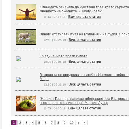
Свободата означава да чувстваш това, което сърцето
мнението на околните. - Паулу Коелю
Виж цялата статия
11:44 | 07-17-19 |
Винаги отстъпвай пътя на глупавия и на лудия. Япон
Виж цялата статия
12:52 | 10-25-18 |
Съединението прави силата
Виж цялата статия
10:08 | 09-06-18 |
Възрастта не предпазва от любов. Но малко любов п
Моро
Виж цялата статия
12:10 | 05-21-18 |
"Нашият Господ е написал обещанието за Възкресение
всяко пролетно листенце". Мартин Лутър
Виж цялата статия
11:55 | 04-05-18 |
1
2
3
4
5
6
7
8
9
10
›
»