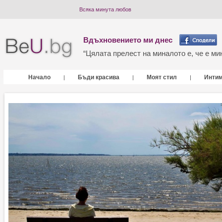
Всяка минута любов
Вдъхновението ми днес
“Цялата прелест на миналото е, че е мин
Начало
Бъди красива
Моят стил
Инти
|
|
|