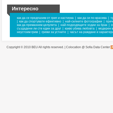
Интересно
как да се предпазим от грип и настинка
|
как да си по-красива
|
т
|
как да спортувате ефективно
|
най-силните фотографии
|
прич
как да премахнем целулита
|
най-подходящите зодии за брак
|
о
създадени ли сте един за друг
|
какво убива любовта
|
модерен 
неустоим грим
|
грижи за устните
|
часът на раждане и характер
Copyright © 2010 BEU All rights reserved. |
Colocation @ Sofia Data Center