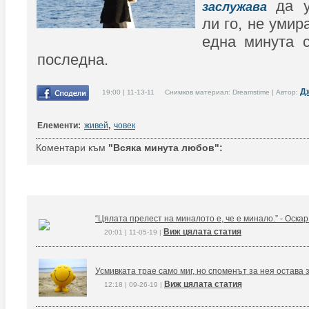
да 
заслужава
ли го, не умир
една минута с
последна.
Д
19:00 | 11-13-11 Снимков материал: Dreamstime | Автор:
Елементи:
живей
,
човек
Коментари към
"Всяка минута любов":
“Цялата прелест на миналото е, че е минало.” - Оска
Виж цялата статия
20:01 | 11-05-19 |
Усмивката трае само миг, но споменът за нея остава 
Виж цялата статия
12:18 | 09-26-19 |