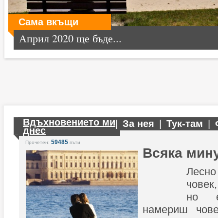
Сама вкъщи
Април 2020 ще бъде...
Вдъхновението ми
|
За нея
|
Тук-там
|
днес
59485
Прочетен:
пъти
Всяка мин
Лесно
човек,
но 
намериш чове