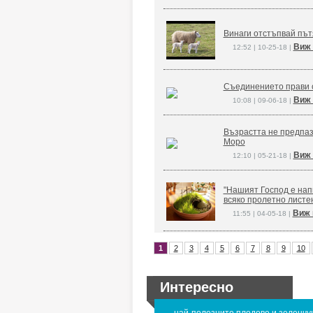
Винаги отстъпвай път
Виж 
12:52 | 10-25-18 |
Съединението прави 
Виж 
10:08 | 09-06-18 |
Възрастта не предпаз
Моро
Виж 
12:10 | 05-21-18 |
"Нашият Господ е напи
всяко пролетно листе
Виж 
11:55 | 04-05-18 |
1
2
3
4
5
6
7
8
9
10
Интересно