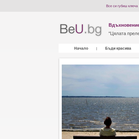
Все си губиш ключа
Вдъхновение
“Цялата прелес
Начало
Бъди красива
|