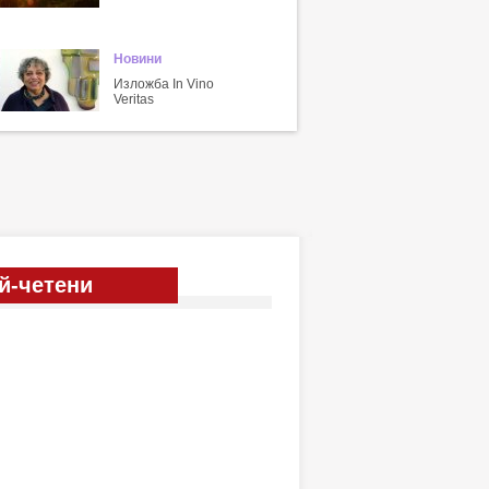
Новини
Изложба In Vino
Veritas
й-четени