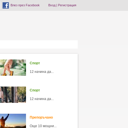
Влез през Facebook
Вход
|
Регистрация
Спорт
12 начина да...
Спорт
12 начина да...
Препоръчано
Още 10 мощни...