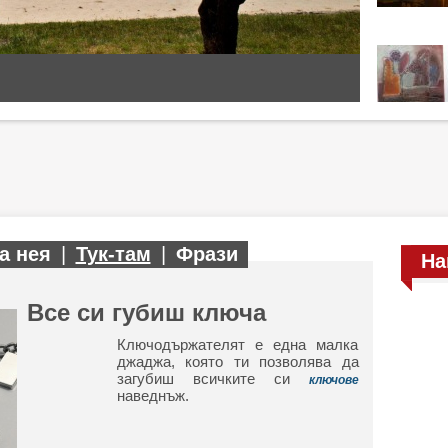
а нея
|
Тук-там
|
Фрази
На
Все си губиш ключа
Ключодържателят е една малка
джаджа, която ти позволява да
загубиш всичките си
ключове
наведнъж.