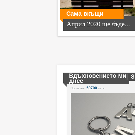
Сама вкъщи
Април 2020 ще бъде...
Вдъхновението ми
|
З
днес
59700
Прочетен:
пъти