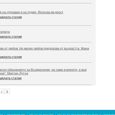
я на глупавия и на лудия. Японска мъдрост
цялата статия
силата
цялата статия
ва от любов. Но малко любов предпазва от възрастта. Жана
цялата статия
сал обещанието за Възкресение, не само в книгите, а във
нце". Мартин Лутър
цялата статия
›
»