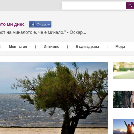
то ми днес
т на миналото е, че е минало.” - Оскар...
Моят стил
Интимно
Бъди здрава
Мода
|
|
|
|