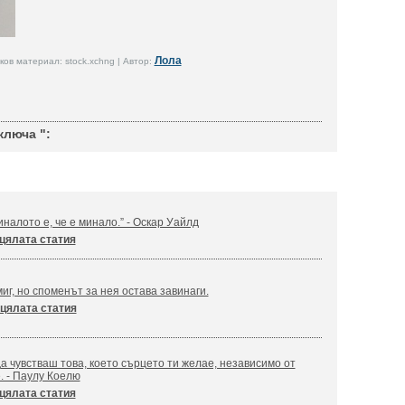
Лола
ов материал: stock.xchng | Автор:
ключа ":
налото е, че е минало.” - Оскар Уайлд
цялата статия
иг, но споменът за нея остава завинаги.
цялата статия
а чувстваш това, което сърцето ти желае, независимо от
. - Паулу Коелю
цялата статия