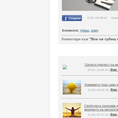
11:00 | 02-09-12 Снимк
Елементи:
губиш
,
ключ
Коментари към
"Все си губиш 
“Цялата прелест на ми
Виж 
20:01 | 11-05-19 |
Усмивката трае само м
Виж 
12:18 | 09-26-19 |
Свободата означава д
мнението на околните
Виж 
11:44 | 07-17-19 |