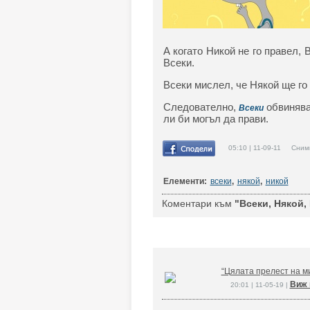
А когато Никой не го правел, 
Всеки.
Всеки мислел, че Някой ще го 
Следователно,
обвинява
Всеки
ли би могъл да прави.
05:10 | 11-09-11 Снимк
Елементи:
всеки
,
някой
,
никой
Коментари към
"Всеки, Някой,
“Цялата прелест на ми
Виж 
20:01 | 11-05-19 |