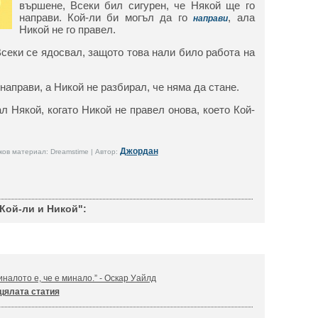
вършене, Всеки бил сигурен, че Някой ще го
направи. Кой-ли би могъл да го
, ала
направи
Никой не го правел.
Всеки се ядосвал, защото това нали било работа на
направи, а Никой не разбирал, че няма да стане.
л Някой, когато Никой не правел онова, което Кой-
Джордан
ов материал: Dreamstime | Автор:
 Кой-ли и Никой":
налото е, че е минало.” - Оскар Уайлд
цялата статия