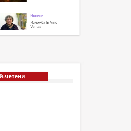
Новини
Изложба In Vino
Veritas
й-четени