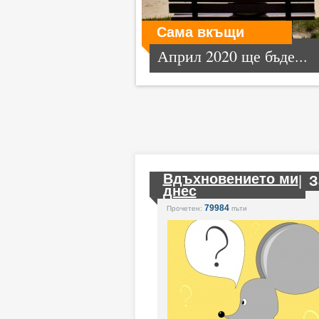
Сама вкъщи
Април 2020 ще бъде...
Вдъхновението ми
|
З
днес
79984
Прочетен:
пъти