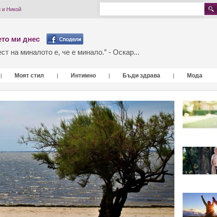
и и Никой
то ми днес
т на миналото е, че е минало.” - Оскар...
Моят стил
Интимно
Бъди здрава
Мода
|
|
|
|