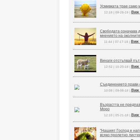
Усмивката трае само м
Виж 
12:18 | 09-26-19 |
Свободата означава д
мнението на околните
Виж 
11:44 | 07-17-19 |
Винаги отстъпвай път
Виж 
12:52 | 10-25-18 |
Съединението прави 
Виж 
10:08 | 09-06-18 |
Възрастта не предпаз
Моро
Виж 
12:10 | 05-21-18 |
"Нашият Господ е напи
всяко пролетно листе