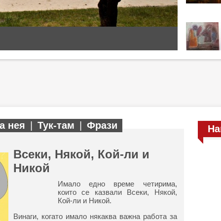
а нея
|
Тук-там
|
Фрази
На
Всеки, Някой, Кой-ли и
Никой
Имало едно време четирима,
които се казвали Всеки, Някой,
Кой-ли и Никой.
Винаги, когато имало някаква важна работа за