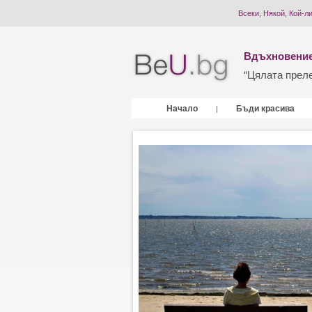
Всеки, Някой, Кой-л
Вдъхновение
“Цялата прелес
Начало
Бъди красива
|