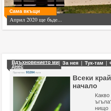
Сама вкъщи
Април 2020 ще бъде...
Вдъхновението ми
|
За нея
|
Тук-там
|
днес
93284
Прочетен:
пъти
Всеки край
начало
Какв
ъгъла
нищо