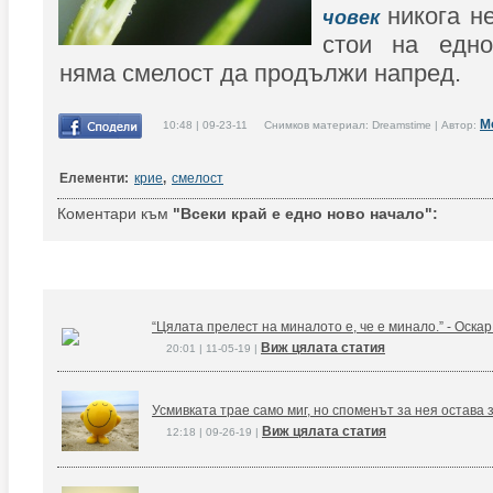
никога н
човек
стои на едно
няма смелост да продължи напред.
М
10:48 | 09-23-11 Снимков материал: Dreamstime | Автор:
Елементи:
крие
,
смелост
Коментари към
"Всеки край е едно ново начало":
“Цялата прелест на миналото е, че е минало.” - Оска
Виж цялата статия
20:01 | 11-05-19 |
Усмивката трае само миг, но споменът за нея остава 
Виж цялата статия
12:18 | 09-26-19 |