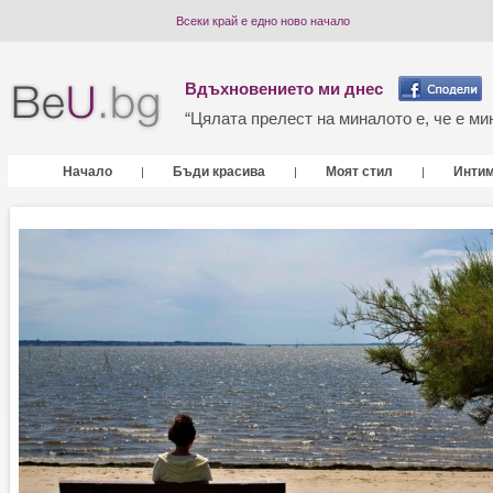
Всеки край е едно ново начало
Вдъхновението ми днес
“Цялата прелест на миналото е, че е мин
Начало
Бъди красива
Моят стил
Инти
|
|
|