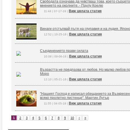
Свободата означава да чувстваш това, което сърцето
мнението на околните. - Паулу Коелю
Виж цялата статия
11:44 | 07-17-19 |
Винаги отстъпвай пътя на глупавия и на лудия. Япон
Виж цялата статия
12:52 | 10-25-18 |
Съединението прави силата
Виж цялата статия
10:08 | 09-06-18 |
Възрастта не предпазва от любов. Но малко любов п
Моро
Виж цялата статия
12:10 | 05-21-18 |
"Нашият Господ е написал обещанието за Възкресение
всяко пролетно листенце". Мартин Лутър
Виж цялата статия
11:55 | 04-05-18 |
1
2
3
4
5
6
7
8
9
10
›
»