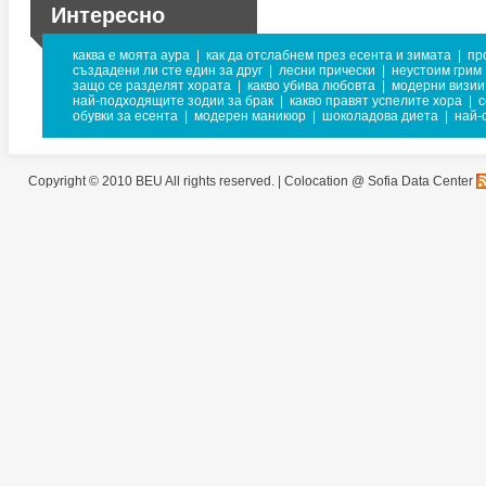
Интересно
каква е моята аура
|
как да отслабнем през есента и зимата
|
пр
създадени ли сте един за друг
|
лесни прически
|
неустоим грим
защо се разделят хората
|
какво убива любовта
|
модерни визии
най-подходящите зодии за брак
|
какво правят успелите хора
|
с
обувки за есента
|
модерен маникюр
|
шоколадова диета
|
най-
Copyright © 2010 BEU All rights reserved. |
Colocation @ Sofia Data Center