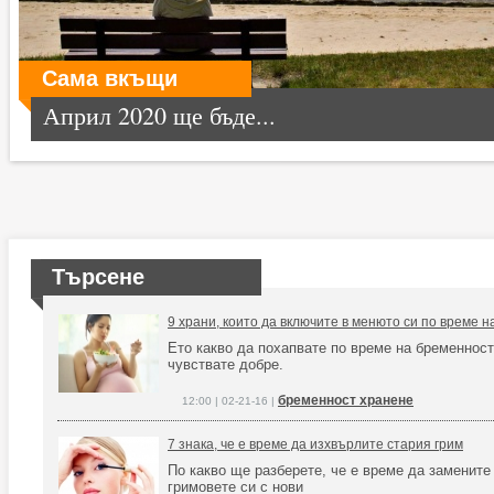
Сама вкъщи
Април 2020 ще бъде...
Търсене
9 храни, които да включите в менюто си по време 
Ето какво да похапвате по време на бременност,
чувствате добре.
бременност хранене
12:00 | 02-21-16 |
7 знака, че е време да изхвърлите стария грим
По какво ще разберете, че е време да замените
гримовете си с нови