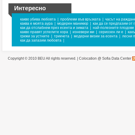
Интересно
какво убива любовта
|
проблеми във връзката
|
часът на раждан
каква е моята аура
|
модерен маникюр
|
как да се предпазим от 
как да отслабнем през есента и зимата
|
най-полезните плодове 
какво правят успелите хора
|
изневери ми
|
сериозен ли е
|
какъ
грижи за устните
|
трикчета
|
модерни визии за есента
|
лесни 
как да запазим любовта
|
Copyright © 2010 BEU All rights reserved. |
Colocation @ Sofia Data Center