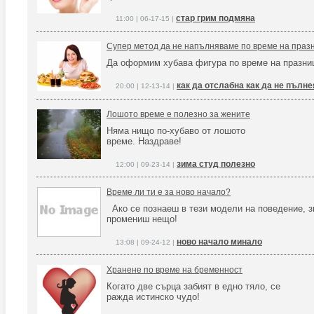
стар грим подмяна
11:00 | 06-17-15 |
Супер метод да не напълняваме по време на празн
Да оформим хубава фигура по време на празни
как да отслабна как да не пълн
20:00 | 12-13-14 |
Лошото време е полезно за жените
Няма нищо по-хубаво от лошото
време. Наздраве!
зима студ полезно
12:00 | 09-23-14 |
Време ли ти е за ново начало?
Ако се познаеш в тези модели на поведение, з
промениш нещо!
ново начало минало
13:08 | 09-24-12 |
Хранене по време на бременност
Когато две сърца забият в едно тяло, се
ражда истинско чудо!