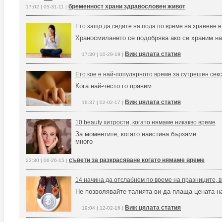
бременност храни здравословен живот
17:02 | 05-31-11 |
Ето защо да седите на пода по време на хранене е
Храносмилането се подобрява ако се храним на
Виж цялата статия
17:30 | 10-29-19 |
Ето кое е най-популярното време за сутрешен секс
Кога най-често го правим
Виж цялата статия
19:37 | 02-02-17 |
10 beauty хитрости, когато нямаме никакво време
За моментите, когато наистина бързаме
много
съвети за разкрасяване когато нямаме време
23:30 | 06-26-15 |
14 начина да отслабнем по време на празниците, 
Не позволявайте талията ви да плаща цената н
Виж цялата статия
19:04 | 12-02-16 |