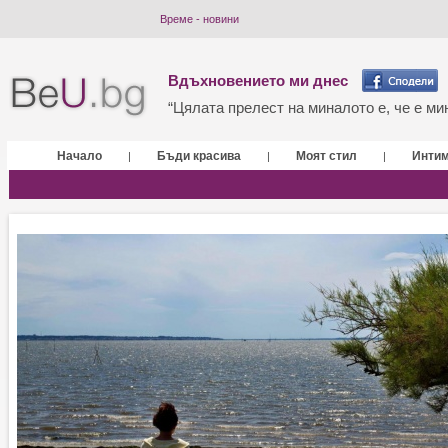
Време - новини
Вдъхновението ми днес
“Цялата прелест на миналото е, че е мин
Начало
Бъди красива
Моят стил
Инти
|
|
|