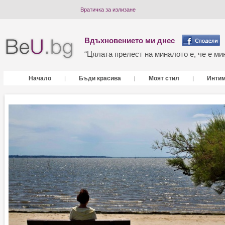
Вратичка за излизане
Вдъхновението ми днес
“Цялата прелест на миналото е, че е мин
Начало
Бъди красива
Моят стил
Инти
|
|
|