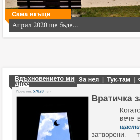
Сама вкъщи
Април 2020 ще бъде...
Вдъхновението ми
|
За нея
|
Тук-там
|
днес
57820
Прочетен:
пъти
Вратичка з
Когат
вече 
щасти
затворени,