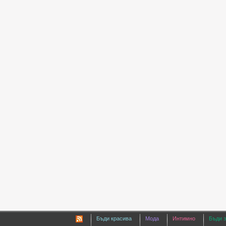
Бъди красива
Мода
Интимно
Бъди 