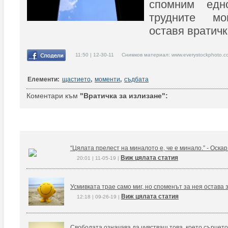
спомним ед
трудните мо
оставя вратичк
11:50 | 12-30-11 Снимков материал: www.everystockphoto.c
Елементи:
щастието
,
моменти
,
съдбата
Коментари към
"Вратичка за излизане":
“Цялата прелест на миналото е, че е минало.” - Оска
Виж цялата статия
20:01 | 11-05-19 |
Усмивката трае само миг, но споменът за нея остава 
Виж цялата статия
12:18 | 09-26-19 |
Свободата означава да чувстваш това, което сърцето