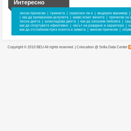
Интересно
лесни прически
|
трикчета
|
сериозен ли е
|
модерен маникюр
|
|
как да премахнем целулита
|
какво искат жените
|
прически за 
лесна диета
|
шоколадова диета
|
как да запазим любовта
|
защ
как да спортувате ефективно
|
часът на раждане и характера
|
н
как да отслабнем през есента и зимата
|
женски прически
|
обув
Copyright © 2010 BEU All rights reserved. |
Colocation @ Sofia Data Center