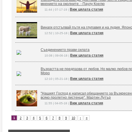
мнението на околните. - Паулу Коелю
Виж цялата статия
11:44 | 07-17-19 |
Винаги отстъпвай пътя на глупавия и на лудия. Япон
Виж цялата статия
12:52 | 10-25-18 |
Съединението прави силата
Виж цялата статия
10:08 | 09-06-18 |
Възрастта не предпазва от любов. Но малко любов п
Моро
Виж цялата статия
12:10 | 05-21-18 |
"Нашият Господ е написал обещанието за Възкресение
всяко пролетно листенце". Мартин Лутър
Виж цялата статия
11:55 | 04-05-18 |
1
2
3
4
5
6
7
8
9
10
›
»