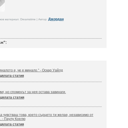
Джордан
ов материал: Dreamstime | Автор:
ж":
налото е, че е минало.” - Оскар Уайлд
цялата статия
иг, но споменът за нея остава завинаги.
цялата статия
а чувстваш това, което сърцето ти желае, независимо от
. - Паулу Коелю
цялата статия