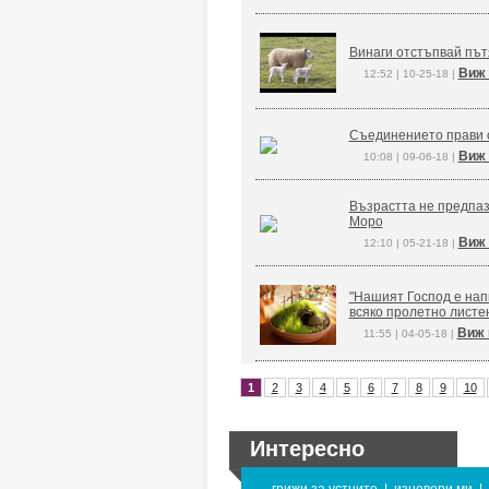
Винаги отстъпвай път
Виж 
12:52 | 10-25-18 |
Съединението прави 
Виж 
10:08 | 09-06-18 |
Възрастта не предпаз
Моро
Виж 
12:10 | 05-21-18 |
"Нашият Господ е напи
всяко пролетно листе
Виж 
11:55 | 04-05-18 |
1
2
3
4
5
6
7
8
9
10
Интересно