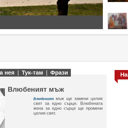
а нея
|
Тук-там
|
Фрази
На
Влюбеният мъж
мъж ще замени целия
Влюбеният
свят за едно сърце. Влюбената
жена за едно сърце ще промени
целия свят.