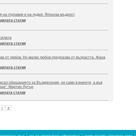
я на глупавия и на лудия. Японска мъдрост
цялата статия
силата
цялата статия
ва от любов. Но малко любов предпазва от възрастта. Жана
цялата статия
сал обещанието за Възкресение, не само в книгите, а във
нце". Мартин Лутър
цялата статия
›
»