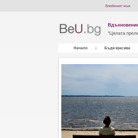
Влюбеният мъж
Вдъхновение
“Цялата прелес
Начало
Бъди красива
|