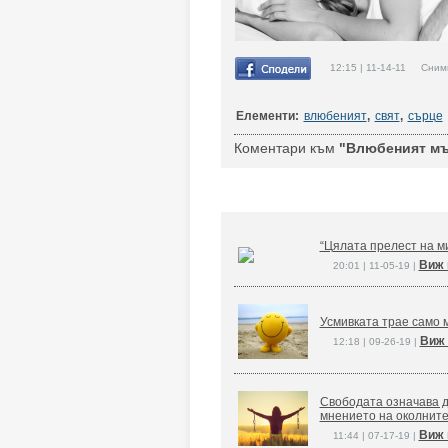
12:15 | 11-14-11 Снимк
Елементи:
влюбеният
,
свят
,
сърце
Коментари към
"Влюбеният мъ
“Цялата прелест на ми
Виж 
20:01 | 11-05-19 |
Усмивката трае само м
Виж 
12:18 | 09-26-19 |
Свободата означава д
мнението на околните
Виж 
11:44 | 07-17-19 |