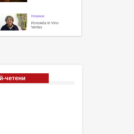
Новини
Изложба In Vino
Veritas
й-четени