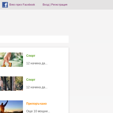
Влез през Facebook
Вход
|
Регистрация
Спорт
12 начина да...
Спорт
12 начина да...
Препоръчано
Още 10 мощни...