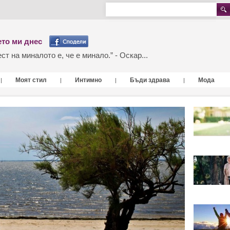
то ми днес
т на миналото е, че е минало.” - Оскар...
Моят стил
Интимно
Бъди здрава
Мода
|
|
|
|