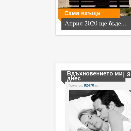
Сама вкъщи
Април 2020 ще бъде...
Вдъхновението ми
|
З
днес
82470
Прочетен:
пъти