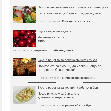
Пет основни елемента за по-полезна и по-вкусна 
Салатата може да бъде ястие, дори десерт
Виж цялата статия
12:53 | 11-07-16 |
Вкусна черешова диета
Черешки за секси
тяло.
череши отслабване диета
15:00 | 06-09-12 |
Вкусна рецепта за печено свинско с тиква
Пържолите са скучни, да хапнем нещо по-
интересно. Със свинско!
свинско тиква рецепти
19:00 | 12-11-11 |
Вкусна рецепта за тортиля с ябълки и бри
Нещо вкусно + хубав филм =
идеалната неделя вечер
тортиля ябълки бри
19:00 | 11-06-11 |