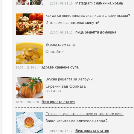
Instagram снимки на храна
12:01 | 03-13-16 |
Как да си приготвим вкусна пица и сладки вкъщи?
И то само за няколко минути!
пица рецепти домашна
12:00 | 06-13-12 |
Вкусна крем супа
Опитайте!
здраве хранене супа
19:30 | 11-20-14 |
Вкусна рецепта за Хелоуин
Сиренки във формата
на тиква
Виж цялата статия
18:30 | 10-30-19 |
Ето защо храната е по-вкусна, когато си пиян
Защо изпитваме алкохолен глад?
Виж цялата статия
20:46 | 02-17-17 |