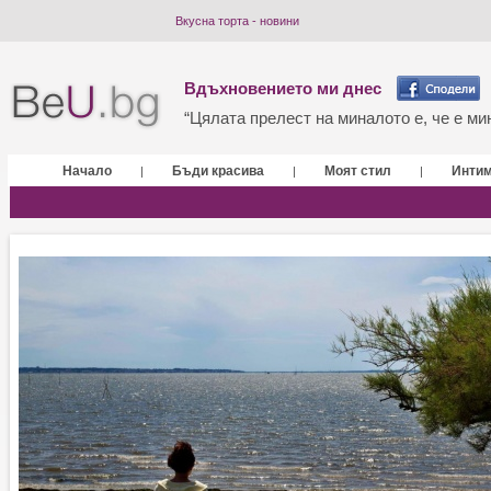
Вкусна торта - новини
Вдъхновението ми днес
“Цялата прелест на миналото е, че е мин
Начало
Бъди красива
Моят стил
Инти
|
|
|