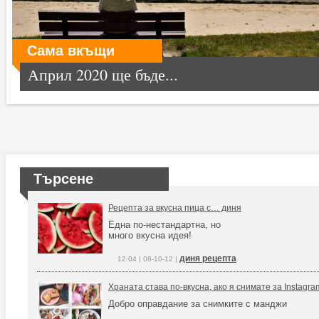
Сама вкъщи
Април 2020 ще бъде...
Търсене
Рецепта за вкусна пица с… диня
Една по-нестандартна, но
много вкусна идея!
диня рецепта
12:04 | 08-10-12 |
Храната става по-вкусна, ако я снимате за Instagra
Добро оправдание за снимките с манджи