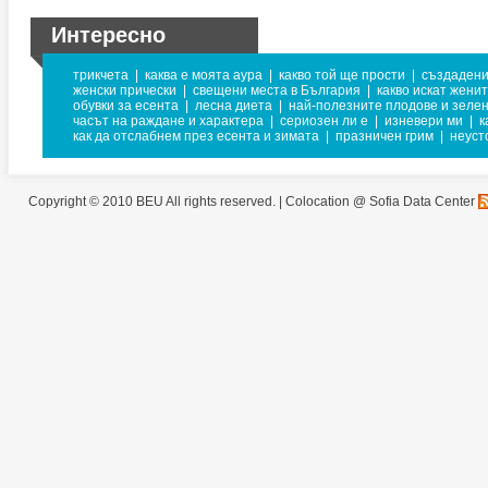
Интересно
трикчета
|
каква е моята аура
|
какво той ще прости
|
създадени 
женски прически
|
свещени места в България
|
какво искат жени
обувки за есента
|
лесна диета
|
най-полезните плодове и зеле
часът на раждане и характера
|
сериозен ли е
|
изневери ми
|
к
как да отслабнем през есента и зимата
|
празничен грим
|
неуст
Copyright © 2010 BEU All rights reserved. |
Colocation @ Sofia Data Center