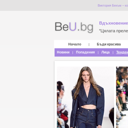
Виктория Бекъм – ко
Вдъхновение
“Цялата прелес
Начало
Бъди красива
|
Новини
Попадения
Лица
Тенде
|
|
|