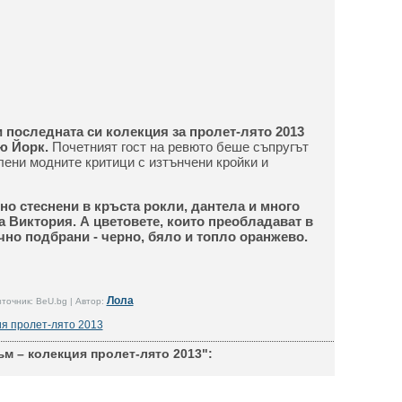
и последната си колекция за пролет-лято 2013
ю Йорк.
Почетният гост на ревюто беше съпругът
лени модните критици с изтънчени кройки и
но стеснени в кръста рокли, дантела и много
а Виктория. А цветовете, които преобладават в
но подбрани - черно, бяло и топло оранжево.
Лола
точник: BeU.bg | Автор:
ия пролет-лято 2013
м – колекция пролет-лято 2013":