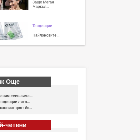
Защо Меган
Маркъл...
Тенденции
Найлоновите...
ж Още
еним есен-зима...
енденции лято...
озовият цвят бе...
й-четени