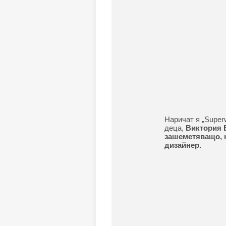
Наричат я „Super
деца,
Виктория 
зашеметяващо, н
дизайнер.