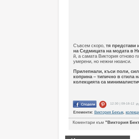
Съвсем скоро,
тя представи 
на Седмицата на модата в Н
й, а самата Виктория отново п
умерени, но нежни нюанси.
Прилепнали, къси поли, сил
коприна – типично в стила н
колекцията са минималистич
12:30 | 09-16-12
Из
Елементи:
Виктория Бекъм
,
колекц
Коментари към
"Виктория Бекъ