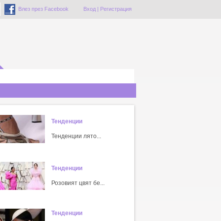
Влез през Facebook
Вход
|
Регистрация
Тенденции
Тенденции лято...
Тенденции
Розовият цвят бе...
Тенденции