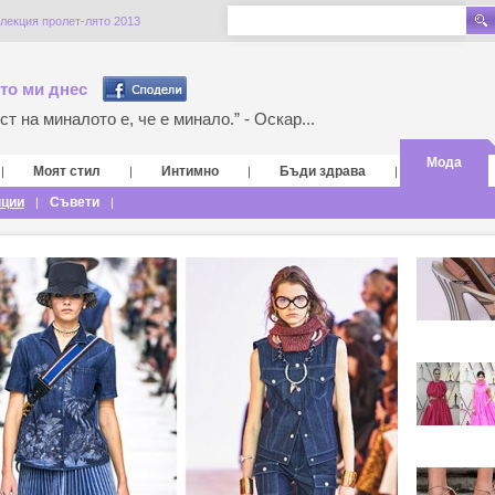
лекция пролет-лято 2013
то ми днес
т на миналото е, че е минало.” - Оскар...
Мода
Моят стил
Интимно
Бъди здрава
|
|
|
|
нции
Съвети
|
|