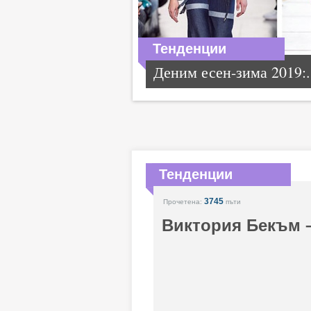
Тенденции
Деним есен-зима 2019:.
Тенденции
3745
Прочетена:
пъти
Виктория Бекъм –