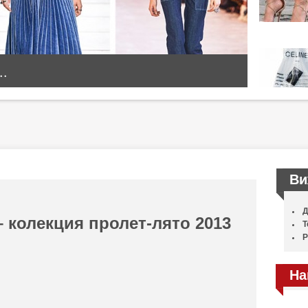
..
Ви
Д
 колекция пролет-лято 2013
Т
Р
На