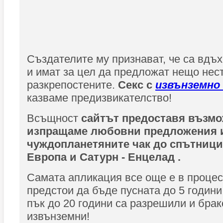
Създателите му признават, че са вдъ
и имат за цел да предложат нещо нест
разкрепостените.
Секс с
извънземно
казваме предизвикателство!
Всъщност
сайтът предоставя възмо
изпращаме любовни предложения и
чуждопланетяните чак до спътници
Европа и Сатурн - Енцелад .
Самата апликация все още е в процес
предстои да бъде пусната до 5 години
пък до 20 години са разрешили и брак
извънземни!