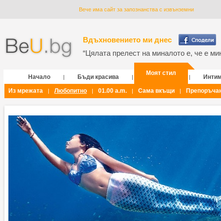
Вече има сайт за запознанства с извънземни
Вдъхновението ми днес
“Цялата прелест на миналото е, че е мин
Моят стил
Начало
Бъди красива
Инти
|
|
|
Из мрежата
Любопитно
01.00 a.m.
Сама вкъщи
Препоръча
|
|
|
|