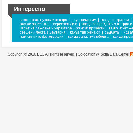
Интересно
какво правят успелите хора
|
неустоим грим
|
как да се храним
|
обувки за есента
|
сериозен ли е
|
как да се предпазим от грип и
часът на раждане и характера
|
женски прически
|
какво искат ж
свещени места в България
|
какъв тип жена си
|
съдбата
|
идеа
най-силните фотографии
|
как да запазим любовта
|
как да пре
Copyright © 2010 BEU All rights reserved. |
Colocation @ Sofia Data Center