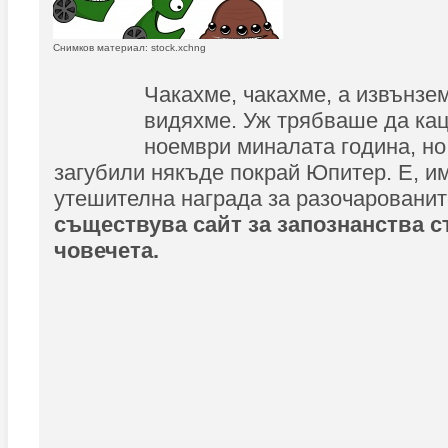
Снимков материал: stock.xchng
Чакахме, чакахме, а извънзем
видяхме. Уж трябваше да кац
ноември миналата година, но
загубили някъде покрай Юпитер. Е, и
утешителна награда за разочаровани
съществува сайт за запознанства с
човечета.