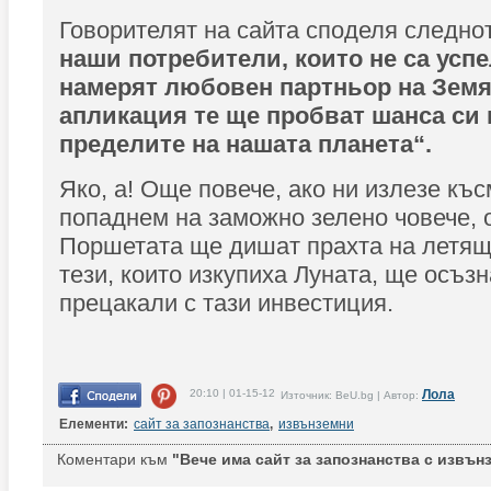
Говорителят на сайта споделя следно
наши потребители, които не са успе
намерят любовен партньор на Земя
апликация те ще пробват шанса си
пределите на нашата планета“.
Яко, а! Още повече, ако ни излезе къс
попаднем на заможно зелено човече, 
Поршетата ще дишат прахта на летяща
тези, които изкупиха Луната, ще осъзн
прецакали с тази инвестиция.
20:10 | 01-15-12
Лола
Източник: BeU.bg | Автор:
Елементи:
сайт за запознанства
,
извънземни
Коментари към
"Вече има сайт за запознанства с извън