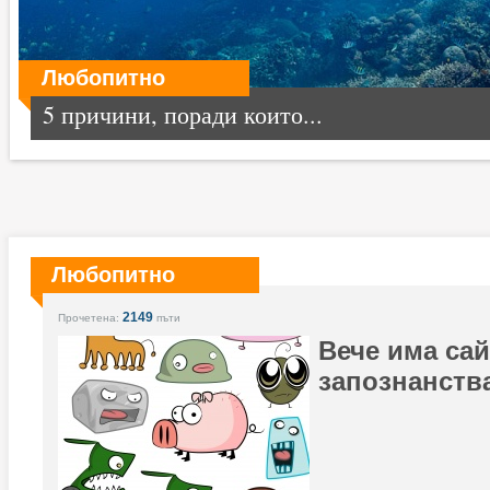
Любопитно
5 причини, поради които...
Любопитно
2149
Прочетена:
пъти
Вече има сай
запознанств