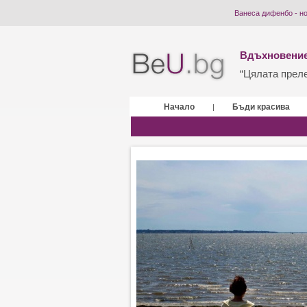
Ванеса дифенбо - н
Вдъхновение
“Цялата прелес
Начало
Бъди красива
|