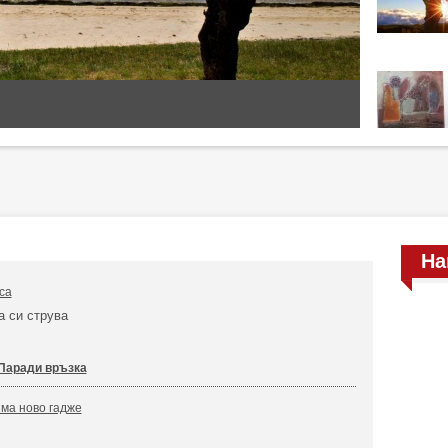
На
са
а си струва
Паради връзка
ма ново гадже