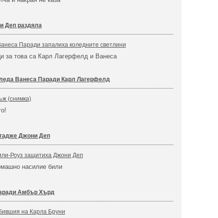
и Деп раздяла
Ванеса Паради запалиха коледните светлини
и за това са Карл Лагерфелд и Ванеса
леда Ванеса Паради Карл Лагерфелд
ъж (снимка)
то!
 гадже Джони Деп
или-Роуз защитиха Джони Деп
омашно насилие били
аради Амбър Хърд
бившия на Карла Бруни