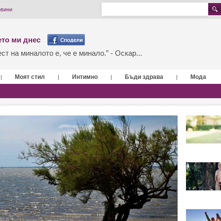
овини
то ми днес
т на миналото е, че е минало.” - Оскар...
Моят стил
Интимно
Бъди здрава
Мода
|
|
|
|