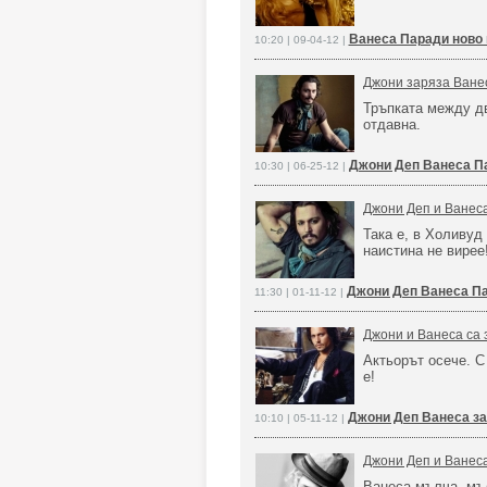
Ванеса Паради ново
10:20 | 09-04-12 |
Джони заряза Ванес
Тръпката между д
отдавна.
Джони Деп Ванеса П
10:30 | 06-25-12 |
Джони Деп и Ванес
Така е, в Холивуд
наистина не вирее
Джони Деп Ванеса П
11:30 | 01-11-12 |
Джони и Ванеса са з
Актьорът осече. С
е!
Джони Деп Ванеса з
10:10 | 05-11-12 |
Джони Деп и Ванеса
Ванеса мълча, мъл