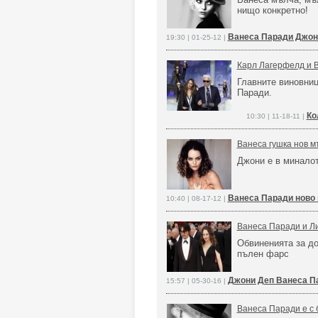
нищо конкретно!
Ванеса Паради Джон
19:30 | 01-25-12 |
Карл Лагерфелд и 
Главните виновниц
Паради.
Ко
10:30 | 11-18-11 |
Ванеса гушка нов м
Джони е в минало
Ванеса Паради ново
10:40 | 08-17-12 |
Ванеса Паради и Л
Обвиненията за д
пълен фарс
Джони Деп Ванеса П
15:57 | 05-30-16 |
Ванеса Паради е с 