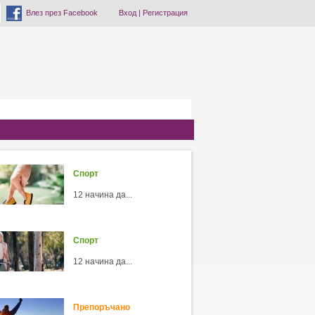
Влез през Facebook
Вход
|
Регистрация
Спорт
12 начина да...
Спорт
12 начина да...
Препоръчано