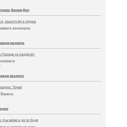
 гадже Джони Деп
а, защото му е скучна
вамата изчезнала
аради раздяла
а Паради се разделят
 любовта
!
аради раздяла
аедно. Точка!
 Ванеса
аедно
: пък може и да ги бъде
ча и накрая не каза