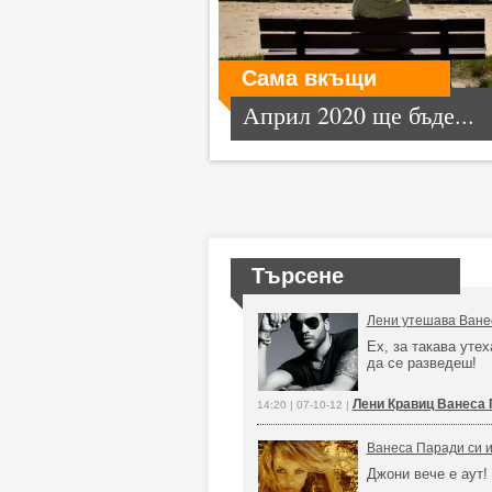
Сама вкъщи
Април 2020 ще бъде...
Търсене
Лени утешава Ване
Ех, за такава утех
да се разведеш!
Лени Кравиц Ванеса 
14:20 | 07-10-12 |
Ванеса Паради си и
Джони вече е аут!