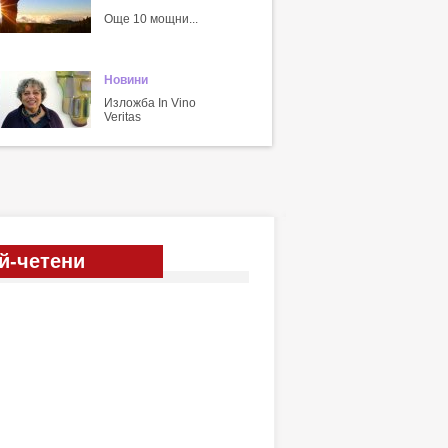
Още 10 мощни...
Новини
Изложба In Vino
Veritas
й-четени