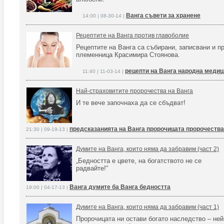
Ванга съвети за хранене
14:00 | 08-30-14 |
Рецептите на Ванга против главоболие
Рецептите на Ванга са събирани, записвани и п
племенница Красимира Стоянова.
рецепти на Ванга народна медиц
11:40 | 11-03-14 |
Най-страховитите пророчества на Ванга
И те вече започнаха да се сбъдват!
предсказанията на Ванга пророчицата пророчеств
21:30 | 09-19-13 |
Думите на Ванга, които няма да забравим (част 2)
„Бедността е цвете, на богатството не се
радвайте!“
Ванга думите ба Ванга бедността
19:00 | 04-17-13 |
Думите на Ванга, които няма да забравим (част 1)
Пророчицата ни остави богато наследство – ней