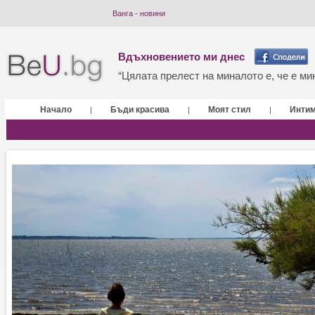
Ванга - новини
Вдъхновението ми днес
“Цялата прелест на миналото е, че е мин
Начало
Бъди красива
Моят стил
Инти
|
|
|