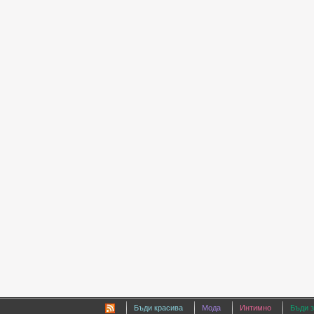
Бъди красива
Мода
Интимно
Бъди 