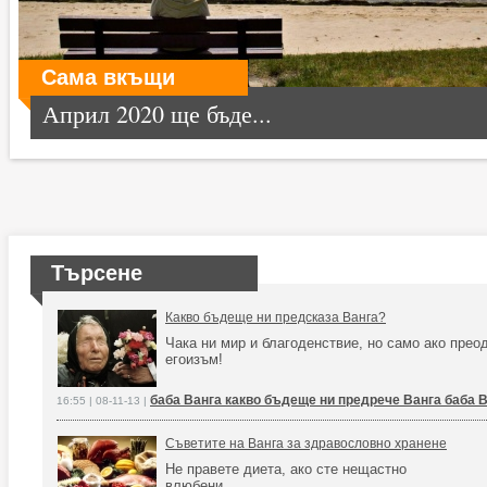
Сама вкъщи
Април 2020 ще бъде...
Търсене
Какво бъдеще ни предсказа Ванга?
Чака ни мир и благоденствие, но само ако пре
егоизъм!
баба Ванга какво бъдеще ни предрече Ванга баба 
16:55 | 08-11-13 |
Съветите на Ванга за здравословно хранене
Не правете диета, ако сте нещастно
влюбени.