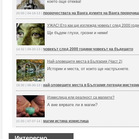
което още отеква!
пророчествата на Ванга думите на Ванга пророчиц
20:00 | 04-16-13 |
УЖАС! Ето как ще изглежда човекът след 2000 год
Ще бъдем глухи, грозни и неми!
човекът след 2000 години човекът на бъдещето
14:32 | 09-20-13 |
Най-зловещите места в България (Част 2)
Истории и места, от които ще настръхнете.
най-зловещите места в България легенди мистери
18:30 | 06-30-13 |
Измислица или реалност са магиите?
А вие вярвате ли в магии?
магии истина измислица
21:00 | 07-07-14 |
Интересно