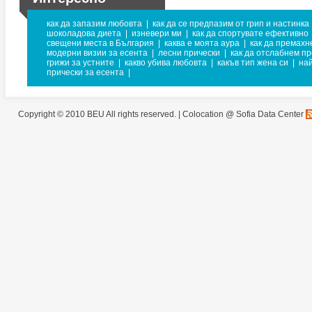
как да запазим любовта
|
как да се предпазим от грип и настинка
шоколадова диета
|
изневери ми
|
как да спортувате ефективно
свещени места в България
|
каква е моята аура
|
как да премахн
модерни визии за есента
|
лесни прически
|
как да отслабнем пр
грижи за устните
|
какво убива любовта
|
какъв тип жена си
|
на
прически за есента
|
Copyright © 2010 BEU All rights reserved. |
Colocation @ Sofia Data Center