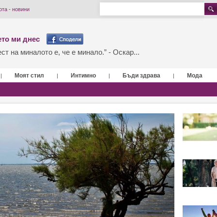
та - новини
то ми днес
т на миналото е, че е минало.” - Оскар...
Моят стил
Интимно
Бъди здрава
Мода
|
|
|
|