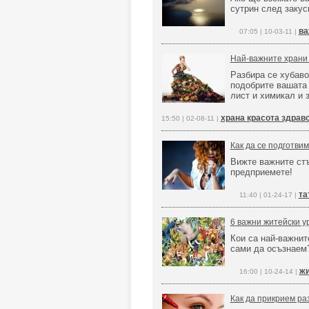
сутрин след закус
ва
07:05 | 10-03-11 |
Най-важните храни 
Разбира се хубаво 
подобрите вашата 
лист и химикал и 
храна красота здрав
15:50 | 02-08-11 |
Как да се подготвим
Вижте важните стъ
предприемете!
та
11:40 | 01-24-17 |
6 важни житейски у
Кои са най-важнит
сами да осъзнаем
жи
16:00 | 10-24-14 |
Как да прикрием ра