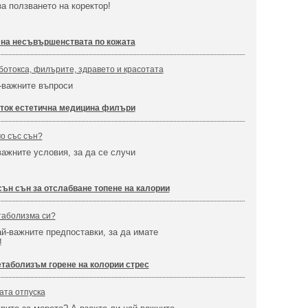
а ползването на коректор!
 на несъвършенствата по кожата
ботокса, филърите, здравето и красотата
-важните въпроси
ток естетична медицина филъри
мо със сън?
важните условия, за да се случи
сън сън за отслабване топене на калории
таболизма си?
ай-важните предпоставки, за да имате
!
таболизъм горене на колории стрес
ата отпуска