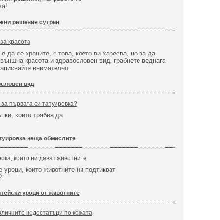
ка!
жни решения сутрин
за красота
е да се храните, с това, което ви харесва, но за да
външна красота и здравословен вид, грабнете веднага
записвайте внимателно
ословен вид
 за първата си татуировка?
пки, които трябва да
туировка неща обмислите
рока, които ни дават животните
е уроци, които животните ни подтикват
?
тейски уроци от животните
зличните недостатъци по кожата