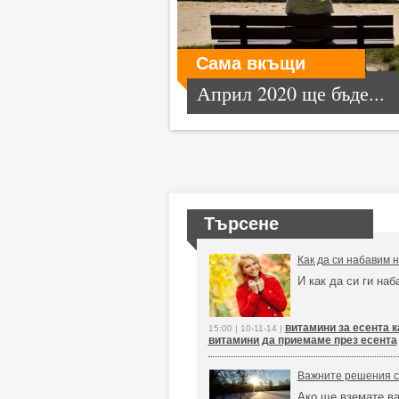
Сама вкъщи
Април 2020 ще бъде...
Търсене
Как да си набавим 
И как да си ги на
витамини за есента к
15:00 | 10-11-14 |
витамини да приемаме през есента
Важните решения се
Ако ще вземате ва