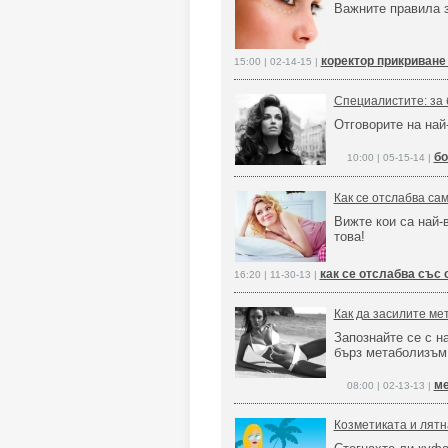
Важните правила з
коректор прикриване
15:00 | 02-14-15 |
Специалистите: за 
Отговорите на най
бо
10:00 | 05-15-14 |
Как се отслабва са
Вижте кои са най-
това!
как се отслабва със 
16:20 | 11-30-13 |
Как да засилите ме
Запознайте се с н
бърз метаболизъм
ме
08:00 | 02-13-13 |
Козметиката и лятн