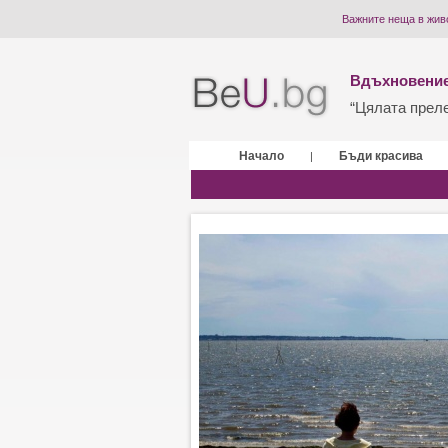
Важните неща в живо
Вдъхновение
“Цялата прелес
Начало
Бъди красива
|