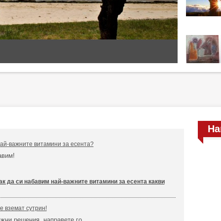
На
най-важните витамини за есента?
бавим!
ак да си набавим най-важните витамини за есента какви
 вземат сутрин!
жни решения, направете го