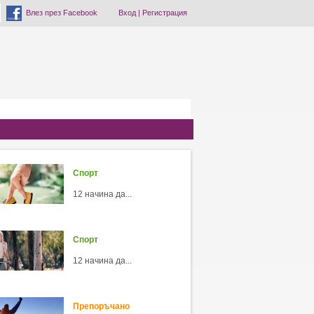
Влез през Facebook
Вход
|
Регистрация
Спорт
12 начина да...
Спорт
12 начина да...
Препоръчано