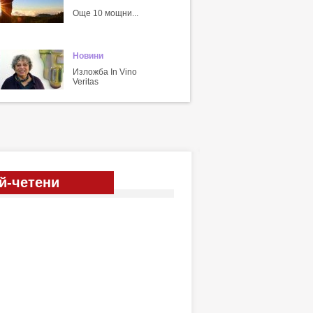
Още 10 мощни...
Новини
Изложба In Vino
Veritas
й-четени