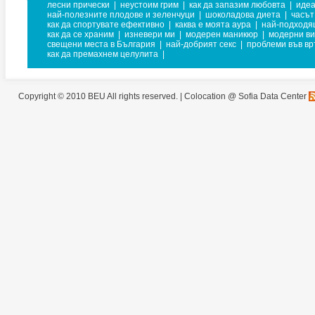
лесни прически
|
неустоим грим
|
как да запазим любовта
|
идеа
най-полезните плодове и зеленчуци
|
шоколадова диета
|
часът
как да спортувате ефективно
|
каква е моята аура
|
най-подходя
как да се храним
|
изневери ми
|
модерен маникюр
|
модерни ви
свещени места в България
|
най-добрият секс
|
проблеми във вр
как да премахнем целулита
|
Copyright © 2010 BEU All rights reserved. |
Colocation @ Sofia Data Center