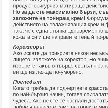
продукт осигурява матиращо действие
Но за да сте максимално бързи, съв
заложите на тониращ крем!
Формула
действието на овлажняващия крем и ф
така че с една стъпка едновременно 
кожата си и ще направите тена й по-р
Коректор
ът
Ако искате да прикриете някои несъв
лицето, заложете на коректор. Но вни
изберете такъв в твърде светъл нюан
ви ще изглежда по-уморено.
Погледът
Когато трябва да подчертаете красот
по най-бързия начин, тогава спиралат
чудеса. Ако не сте се наспали достатъ
добре я нанесете само на горните мигл