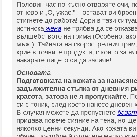
Половин час по-късно отваряте очи, п
отново и „О, ужас!” – остават ви броен
стигнете до работа! Дори в тази ситуа
истинска
жена
не трябва да се отказва
вълшебството на грима (Особено, ако
мъж!). Тайната на скорострелния грим
крие в точните продукти, с които за н
накарате лицето си да засияе!
Основата
Подготовката на кожата за нанасян
задължителна стъпка от дневния р
красота, затова не я пропускайте.
По
си с тоник, след което нанесе дневен
В случая можете да пропуснете
базат
придава повече сияние на тена, но щ
няколко ценни секунди. Ако кожата ви
обаче, по-добре й отделете малко вре