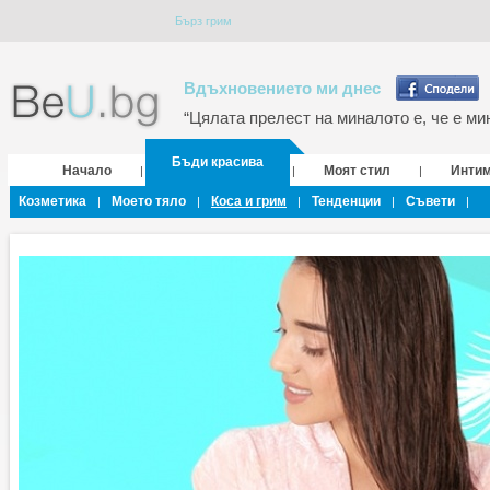
Бърз грим
Вдъхновението ми днес
“Цялата прелест на миналото е, че е мин
Бъди красива
Начало
Моят стил
Инти
|
|
|
Козметика
Моето тяло
Коса и грим
Тенденции
Съвети
|
|
|
|
|