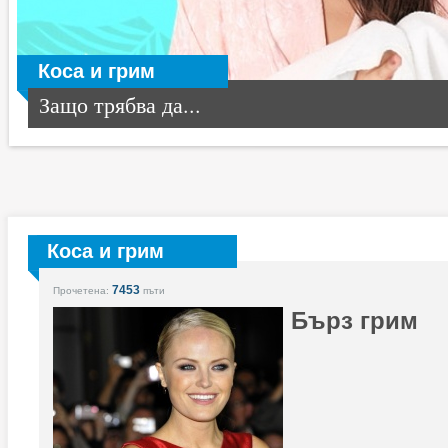
Коса и грим
Защо трябва да...
Коса и грим
7453
Прочетена:
пъти
Бърз грим