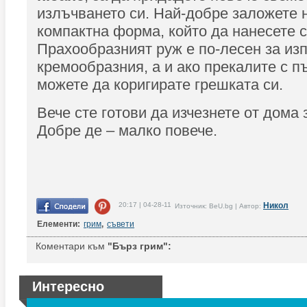
излъчването си. Най-добре заложете н
компактна форма, който да нанесете с
Прахообразният руж е по-лесен за из
кремообразния, а и ако прекалите с п
можете да коригирате грешката си.
Вече сте готови да изчезнете от дома 
Добре де – малко повече.
20:17 | 04-28-11
Никол
Източник: BeU.bg | Автор:
Елементи:
грим
,
съвети
Коментари към
"Бърз грим":
Интересно