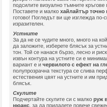
подсилите визуално тъмните кръгове 
Поставете и малко
хайлайтър точно
готово! Погледът ви ще изглежда по-с
изразителен.
Устните
За да не се чудите много, много на к
да заложите, изберете блясък за устн
тон. Той се нанася бързо, лесно и рис
извън контура на устните си е минима
вариант е и
червилото с ефект на гл
полупрозрачна текстура се слива пер
естествения цвят на устните и им при
блясък.
Скулите
Подчертайте скулите си с малко
руж в
нюанс
, за да придадете повече свеже