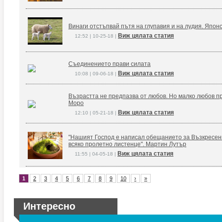
Винаги отстъпвай пътя на глупавия и на лудия. Япон
Виж цялата статия
12:52 | 10-25-18 |
Съединението прави силата
Виж цялата статия
10:08 | 09-06-18 |
Възрастта не предпазва от любов. Но малко любов п
Моро
Виж цялата статия
12:10 | 05-21-18 |
"Нашият Господ е написал обещанието за Възкресение
всяко пролетно листенце". Мартин Лутър
Виж цялата статия
11:55 | 04-05-18 |
1
2
3
4
5
6
7
8
9
10
›
»
Интересно