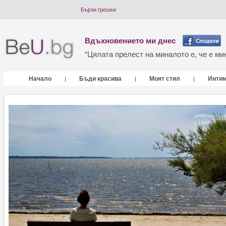
Бързи грешки
Вдъхновението ми днес
“Цялата прелест на миналото е, че е мин
Начало
Бъди красива
Моят стил
Инти
|
|
|