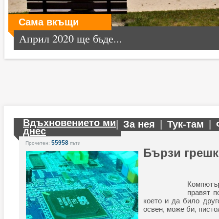
Сама вкъщи
Април 2020 ще бъде...
Вдъхновението ми
|
За нея
|
Тук-там
|
днес
55958
Прочетен:
пъти
Бързи грешк
Компют
правят 
което и да било друг
освен, може би, писто