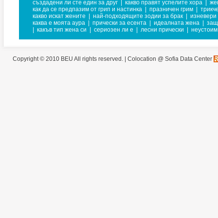
създадени ли сте един за друг
|
какво правят успелите хора
|
же
как да се предпазим от грип и настинка
|
празничен грим
|
трикч
какво искат жените
|
най-подходящите зодии за брак
|
изневери
каква е моята аура
|
прически за есента
|
идеалната жена
|
защ
|
какъв тип жена си
|
сериозен ли е
|
лесни прически
|
неустоим
Copyright © 2010 BEU All rights reserved. |
Colocation @ Sofia Data Center