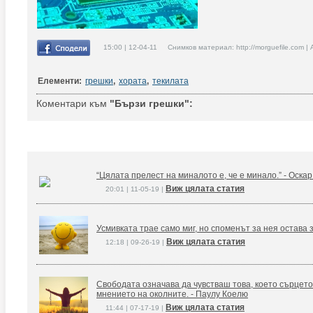
15:00 | 12-04-11 Снимков материал: http://morguefile.com |
Елементи:
грешки
,
хората
,
текилата
Коментари към
"Бързи грешки":
“Цялата прелест на миналото е, че е минало.” - Оска
Виж цялата статия
20:01 | 11-05-19 |
Усмивката трае само миг, но споменът за нея остава 
Виж цялата статия
12:18 | 09-26-19 |
Свободата означава да чувстваш това, което сърцето
мнението на околните. - Паулу Коелю
Виж цялата статия
11:44 | 07-17-19 |