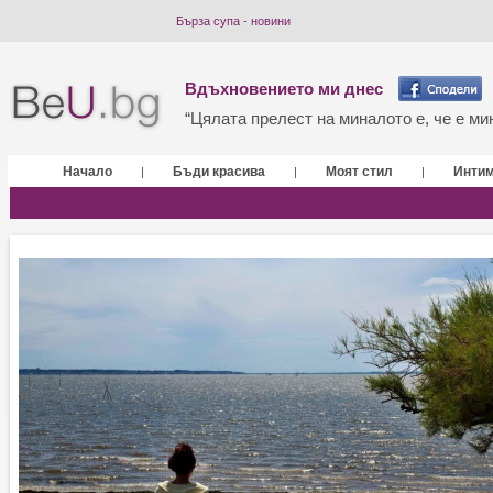
Бърза супа - новини
Вдъхновението ми днес
“Цялата прелест на миналото е, че е мин
Начало
Бъди красива
Моят стил
Инти
|
|
|