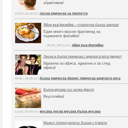
атрактивна!
лесна прическа за пролетта
10:53 | 04-16-15 |
Яйце във филийка – страхотна бърза закуска!
Един много вкусен братовчед на
пържените филийки!
яйце във филийка
09:00 | 08-31-14 |
Лесна и бърза прическа с вдигната коса (видео)
Идеална за офиса, идеална и за след
офиса!
бърза прическа бизнес прическа вдигната коса
08:00 | 09-26-13 |
Бърза мусака със зелен фасул
Вкусотийка!
мусака лесна мусака бърза мусака
12:26 | 05-30-13 |
Мъжът според колата: Бърза с 4 врати