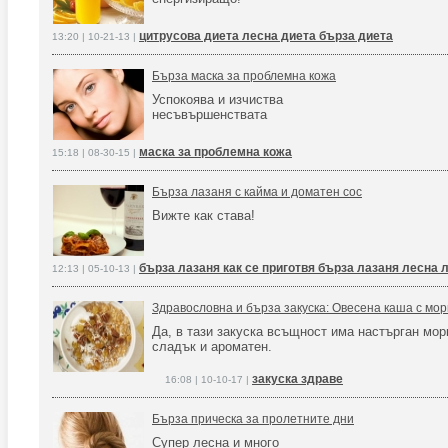
цитрусова диета лесна диета бърза диета
13:20 | 10-21-13 |
Бърза маска за проблемна кожа
Успокоява и изчиства
несъвършенствата
маска за проблемна кожа
15:18 | 08-30-15 |
Бърза лазаня с кайма и доматен сос
Вижте как става!
бърза лазаня как се приготвя бърза лазаня лесна 
12:13 | 05-10-13 |
Здравословна и бърза закуска: Овесена каша с мор
Да, в тази закуска всъщност има настърган морк
сладък и ароматен.
закуска здраве
16:08 | 10-10-17 |
Бърза прическа за пролетните дни
Супер лесна и много