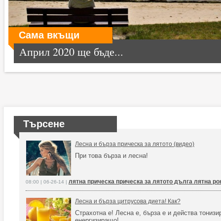
Сама вкъщи
Април 2020 ще бъде...
Търсене
Лесна и бърза прическа за лятото (видео)
При това бърза и лесна!
лятна прическа прическа за лятото дълга лятна ро
08:00 | 06-26-14 |
Лесна и бърза цитрусова диета! Как?
Страхотна е! Лесна е, бърза е и действа тониз
енергизиращо!