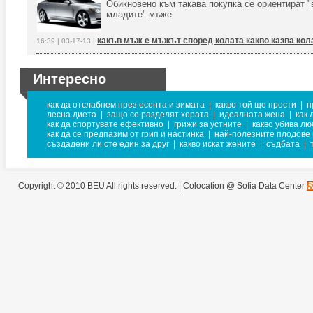
Обикновено към такава покупка се ориентират "
младите" мъже
какъв мъж е мъжът според колата какво казва кол
16:39 | 03-17-13 |
Интересно
как да отслабнем през есента и зимата
|
какво той ще прости
|
п
лесна диета
|
защо се разделят хората
|
идеалната жена
|
как 
как да спортувате ефективно
|
грижи за устните
|
какво убива лю
как да се предпазим от грип и настинка
|
най-полезните плодове 
създадени ли сте един за друг
|
какво искат жените
|
съдбата
|
Copyright © 2010 BEU All rights reserved. |
Colocation @ Sofia Data Center