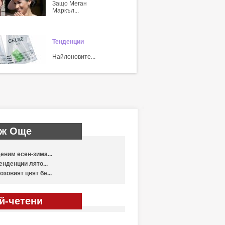
Защо Меган
Маркъл...
Тенденции
Найлоновите...
ж Още
еним есен-зима...
енденции лято...
озовият цвят бе...
й-четени