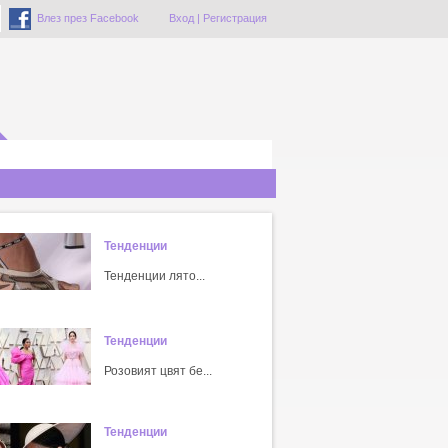
Влез през Facebook
Вход
|
Регистрация
Тенденции
Тенденции лято...
Тенденции
Розовият цвят бе...
Тенденции