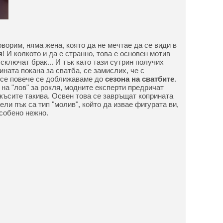
оворим, няма жена, която да не мечтае да се види в
я
! И колкото и да е странно, това е основен мотив
сключат брак... И тък като тази сутрин получих
ината покана за сватба, се замислих, че с
все повече се доближаваме до
сезона на сватбите
.
 на "лов" за рокля, модните експерти предричат
 късите такива. Освен това се завръщат коприната
ли пък са тип "молив", който да извае фигурата ви,
особено нежно.