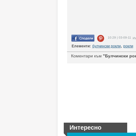
10:29 | 03-09-11
Из
Елементи:
булчински рокли
,
рокли
Коментари към
"Булчински рок
Интересно