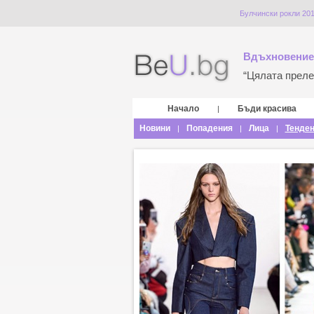
Булчински рокли 201
Вдъхновение
“Цялата прелес
Начало
Бъди красива
|
Новини
Попадения
Лица
Тенде
|
|
|