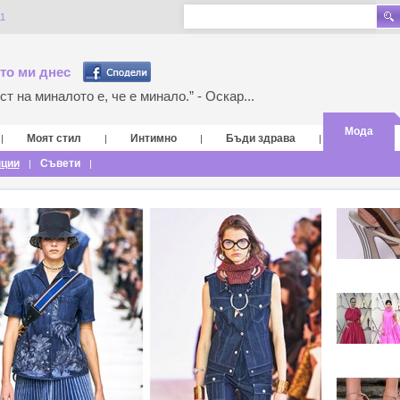
1
то ми днес
т на миналото е, че е минало.” - Оскар...
Мода
Моят стил
Интимно
Бъди здрава
|
|
|
|
нции
Съвети
|
|