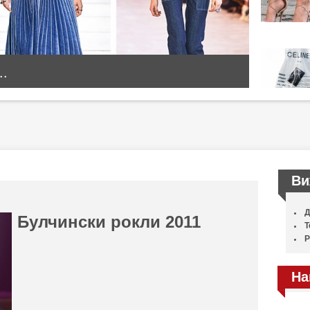
..
Ви
Д
Булчински рокли 2011
Т
Р
На