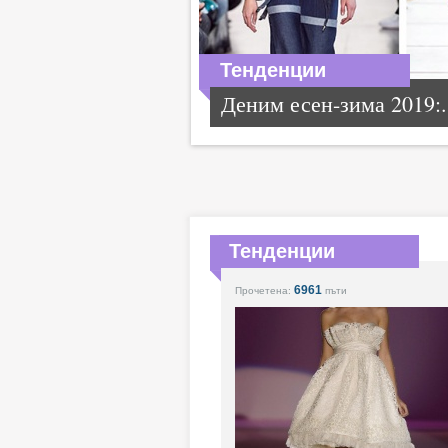
Тенденции
Деним есен-зима 2019:.
Тенденции
6961
Прочетена:
пъти