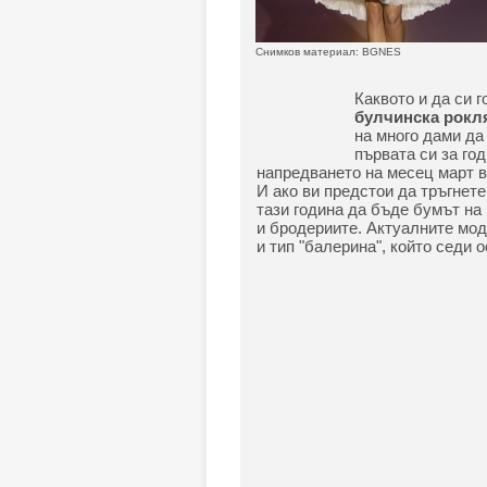
Снимков материал: BGNES
Каквото и да си г
булчинска рокл
на много дами да 
първата си за год
напредването на месец март 
И ако ви предстои да тръгнете
тази година да бъде бумът на
и бродериите. Актуалните моде
и тип "балерина", който седи 