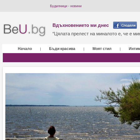
Будилници - новини
Вдъхновението ми днес
“Цялата прелест на миналото е, че е мин
Начало
Бъди красива
Моят стил
Инти
|
|
|