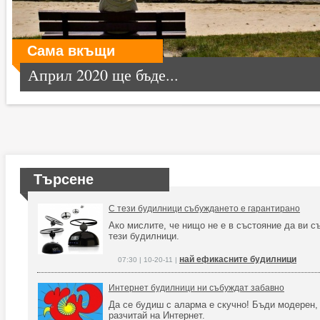
Сама вкъщи
Април 2020 ще бъде...
Търсене
С тези будилници събуждането е гарантирано
Ако мислите, че нищо не е в състояние да ви с
тези будилници.
най ефикасните будилници
07:30 | 10-20-11 |
Интернет будилници ни събуждат забавно
Да се будиш с аларма е скучно! Бъди модерен,
разчитай на Интернет.