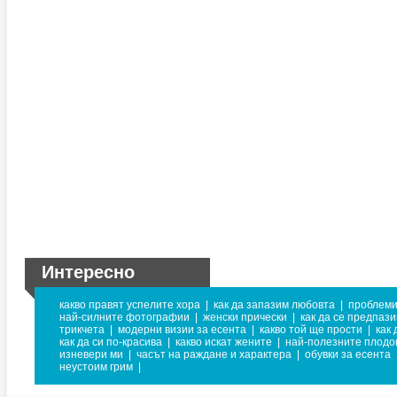
Интересно
какво правят успелите хора
|
как да запазим любовта
|
проблеми
най-силните фотографии
|
женски прически
|
как да се предпази
трикчета
|
модерни визии за есента
|
какво той ще прости
|
как
как да си по-красива
|
какво искат жените
|
най-полезните плодо
изневери ми
|
часът на раждане и характера
|
обувки за есента
неустоим грим
|