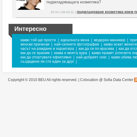
подмладяващата козметика?
подмладеване козметика крем п
10:10 | 09-22-11 |
Интересно
какво той ще прости
|
идеалната жена
|
модерен маникюр
|
при
женски прически
|
най-силните фотографии
|
какво искат жените
часът на раждане и характера
|
как да си по-красива
|
как да от
как да се храним
|
каква е моята аура
|
какво правят успелите хо
как да спортувате ефективно
|
най-добрият секс
|
какво убива л
създадени ли сте един за друг
|
Copyright © 2010 BEU All rights reserved. |
Colocation @ Sofia Data Center