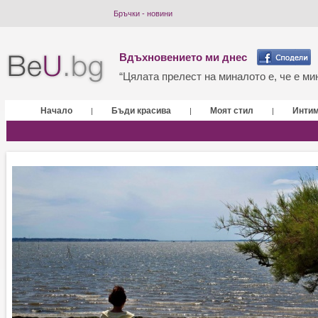
Бръчки - новини
Вдъхновението ми днес
“Цялата прелест на миналото е, че е мин
Начало
Бъди красива
Моят стил
Инти
|
|
|