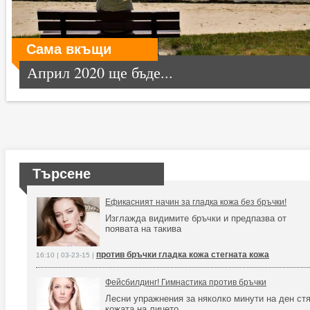
Сама вкъщи
Април 2020 ще бъде...
Търсене
Ефикасният начин за гладка кожа без бръчки!
Изглажда видимите бръчки и предпазва от
появата на такива
против бръчки гладка кожа стегната кожа
16:10 | 03-23-15 |
Фейсбилдинг! Гимнастика против бръчки
Лесни упражнения за няколко минути на ден стя
кожата на лицето