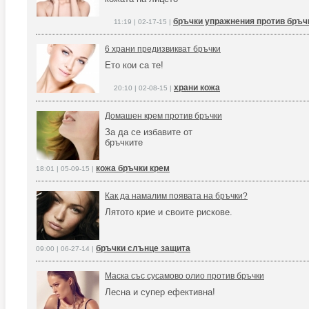
бръчки упражнения против бръч
11:19 | 02-17-15 |
6 храни предизвикват бръчки
Ето кои са те!
храни кожа
20:10 | 02-08-15 |
Домашен крем против бръчки
За да се избавите от
бръчките
кожа бръчки крем
18:01 | 05-09-15 |
Как да намалим появата на бръчки?
Лятото крие и своите рискове.
бръчки слънце защита
09:00 | 06-27-14 |
Маска със сусамово олио против бръчки
Лесна и супер ефективна!