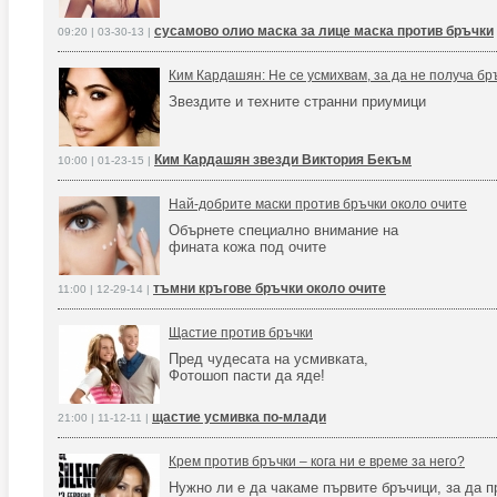
сусамово олио маска за лице маска против бръчки
09:20 | 03-30-13 |
Ким Кардашян: Не се усмихвам, за да не получа бр
Звездите и техните странни приумици
Ким Кардашян звезди Виктория Бекъм
10:00 | 01-23-15 |
Най-добрите маски против бръчки около очите
Обърнете специално внимание на
фината кожа под очите
тъмни кръгове бръчки около очите
11:00 | 12-29-14 |
Щастие против бръчки
Пред чудесата на усмивката,
Фотошоп пасти да яде!
щастие усмивка по-млади
21:00 | 11-12-11 |
Крем против бръчки – кога ни е време за него?
Нужно ли е да чакаме първите бръчици, за да 