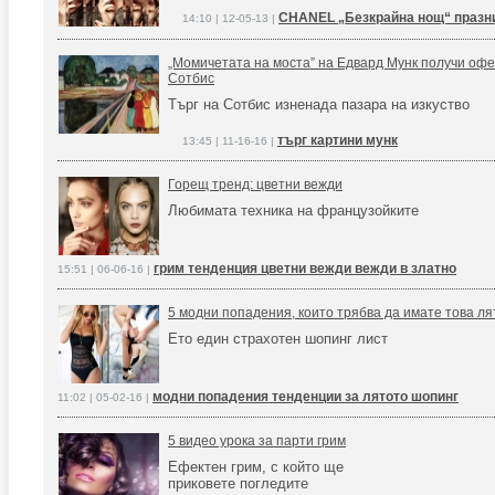
CHANEL „Безкрайна нощ“ празни
14:10 | 12-05-13 |
„Момичетата на моста” на Едвард Мунк получи офе
Сотбис
Търг на Сотбис изненада пазара на изкуство
търг картини мунк
13:45 | 11-16-16 |
Горещ тренд: цветни вежди
Любимата техника на французойките
грим тенденция цветни вежди вежди в златно
15:51 | 06-06-16 |
5 модни попадения, които трябва да имате това ля
Ето един страхотен шопинг лист
модни попадения тенденции за лятото шопинг
11:02 | 05-02-16 |
5 видео урока за парти грим
Ефектен грим, с който ще
приковете погледите