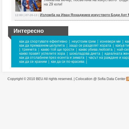
на 29 юли!
Изложба на Иван Яхнаджиев изкуството Боди Арт
12:00 | 07-26-13 |
Интересно
как да спортувате ефективно
|
неустоим грим
|
изневери ми
|
ка
как да премахнем целулита
|
защо се разделят хората
|
какъв т
|
трикчета
|
какво той ще прости
|
какво убива любовта
|
най-си
какво правят успелите хора
|
шоколадова диета
|
идеалната же
как да отслабнем през есента и зимата
|
часът на раждане и хар
как да се храним
|
как да си по-красива
|
Copyright © 2010 BEU All rights reserved. |
Colocation @ Sofia Data Center