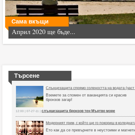
Сама вкъщи
Април 2020 ще бъде...
Търсене
Слънцезащита спрямо солеността на водата (част 
Вземете за спомен от ваканцията си красив
бронзов загар!
слънцезащита бронзов тен Мъртво море
12:00 | 07-27-11 |
Модерният грим, с който ще го покориш в коледна
Ето как да се превърнете в неустоими и магнет