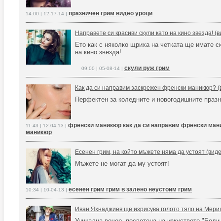
празничен грим видео уроци
14:00 | 12-17-14 |
Направете си красиви скули като на кино звезда! (в
Ето как с няколко щриха на четката ще имате с
на кино звезда!
скули руж грим
09:00 | 05-08-14 |
Как да си направим заскрежен френски маникюр? (
Перфектен за коледните и новогодишните праз
френски маникюр как да си направим френски ман
11:43 | 12-04-13 |
маникюр
Есенен грим, на който мъжете няма да устоят (виде
Мъжете не могат да му устоят!
есенен грим грим в залено неустоим грим
10:34 | 10-04-13 |
Иван Яхнаджиев ще изрисува голото тяло на Мери
Уникална вечер, посветена на изкуството "Боди