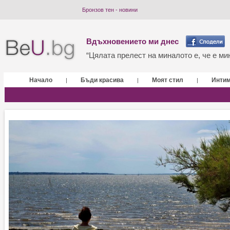
Бронзов тен - новини
Вдъхновението ми днес
“Цялата прелест на миналото е, че е мин
Начало
Бъди красива
Моят стил
Инти
|
|
|