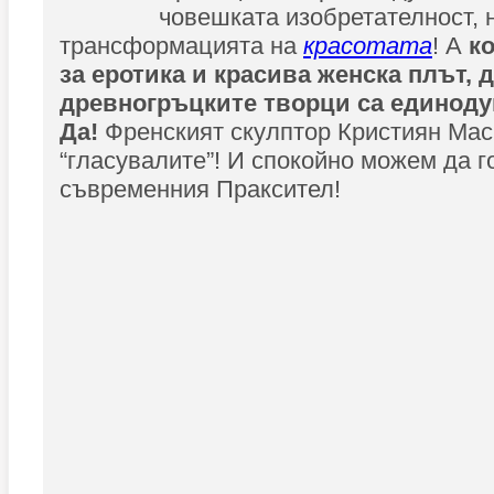
човешката изобретателност, 
трансформацията на
красотата
! А
ко
за еротика и красива женска плът, 
древногръцките творци са единоду
Да!
Френският скулптор Кристиян Мас
“гласувалите”! И спокойно можем да г
съвременния Праксител!