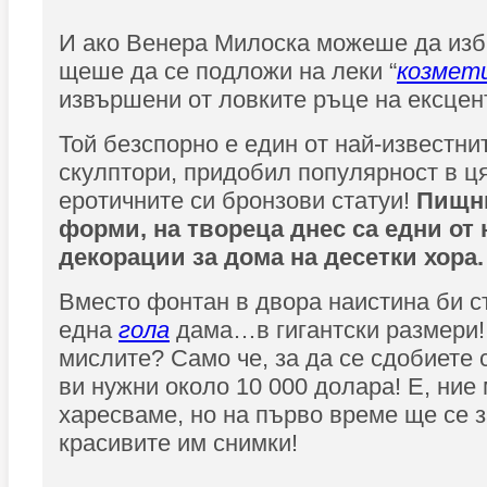
И ако Венера Милоска можеше да изби
щеше да се подложи на леки “
козмет
извършени от ловките ръце на ексцен
Той безспорно е един от най-известн
скулптори, придобил популярност в ця
еротичните си бронзови статуи!
Пищн
форми, на твореца днес са едни от
декорации за дома на десетки хора.
Вместо фонтан в двора наистина би с
една
гола
дама…в гигантски размери!
мислите? Само че, за да се сдобиете 
ви нужни около 10 000 долара! Е, ние 
харесваме, но на първо време ще се 
красивите им снимки!