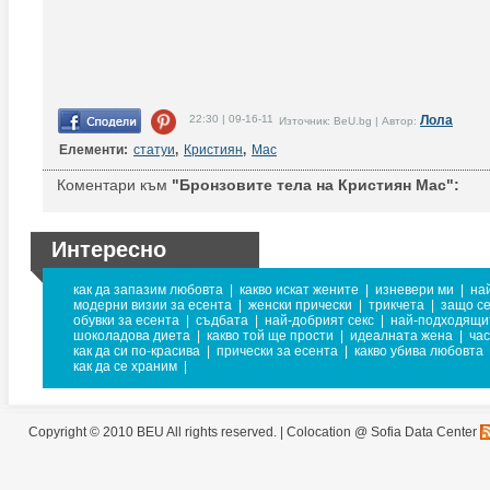
22:30 | 09-16-11
Лола
Източник: BeU.bg | Автор:
Елементи:
статуи
,
Кристиян
,
Мас
Коментари към
"Бронзовите тела на Кристиян Мас":
Интересно
как да запазим любовта
|
какво искат жените
|
изневери ми
|
на
модерни визии за есента
|
женски прически
|
трикчета
|
защо се
обувки за есента
|
съдбата
|
най-добрият секс
|
най-подходящит
шоколадова диета
|
какво той ще прости
|
идеалната жена
|
час
как да си по-красива
|
прически за есента
|
какво убива любовта
как да се храним
|
Copyright © 2010 BEU All rights reserved. |
Colocation @ Sofia Data Center