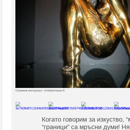
Снимков материал: christianmaas.fr
Когато говорим за изкуство, “
“граници” са мръсни думи! Н