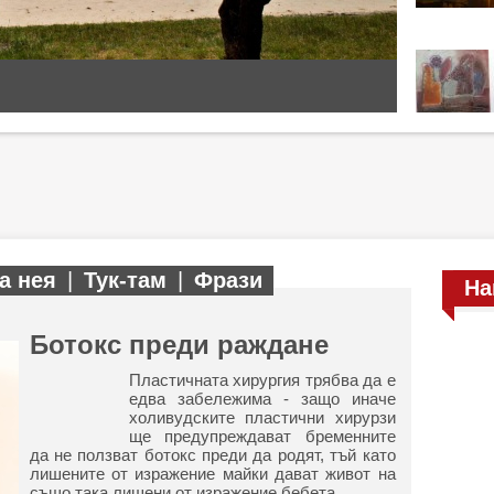
а нея
|
Тук-там
|
Фрази
На
Ботокс преди раждане
Пластичната хирургия трябва да е
едва забележима - защо иначе
холивудските пластични хирурзи
ще предупреждават бременните
да не ползват ботокс преди да родят, тъй като
лишените от изражение майки дават живот на
също така лишени от изражение бебета.