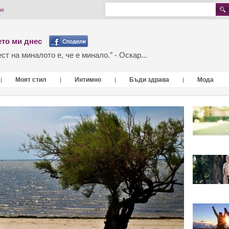
не
то ми днес
т на миналото е, че е минало.” - Оскар...
Моят стил
Интимно
Бъди здрава
Мода
|
|
|
|