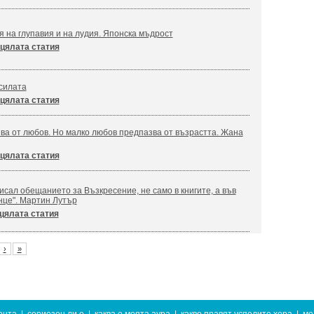
я на глупавия и на лудия. Японска мъдрост
цялата статия
силата
цялата статия
ва от любов. Но малко любов предпазва от възрастта. Жана
цялата статия
сал обещанието за Възкресение, не само в книгите, а във
нце". Мартин Лутър
цялата статия
›
»