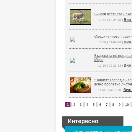
Винаги отстъпвай път
Виж 
12:52 | 10-25-18 |
Съединението прави 
Виж 
10:08 | 09-06-18 |
Възрастта не предпаз
Моро
Виж 
12:10 | 05-21-18 |
"Нашият Господ е напи
всяко пролетно листе
Виж 
11:55 | 04-05-18 |
1
2
3
4
5
6
7
8
9
10
Интересно