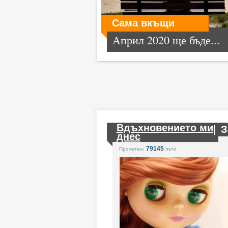
Сама вкъщи
Април 2020 ще бъде...
Вдъхновението ми
|
З
днес
79145
Прочетен:
пъти