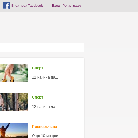
Влез през Facebook
Вход
|
Регистрация
Спорт
12 начина да...
Спорт
12 начина да...
Препоръчано
Още 10 мощни...