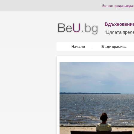
Ботокс преди ражда
Вдъхновение
“Цялата прелес
Начало
Бъди красива
|