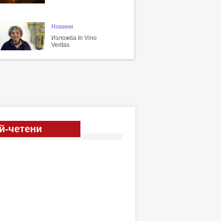
Новини
Изложба In Vino
Veritas
й-четени