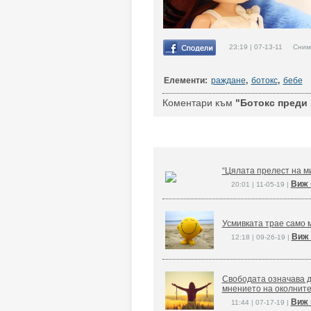
23:19 | 07-13-11 Снимк
Елементи:
раждане
,
ботокс
,
бебе
Коментари към
"Ботокс преди 
“Цялата прелест на ми
Виж 
20:01 | 11-05-19 |
Усмивката трае само м
Виж 
12:18 | 09-26-19 |
Свободата означава д
мнението на околните
Виж 
11:44 | 07-17-19 |