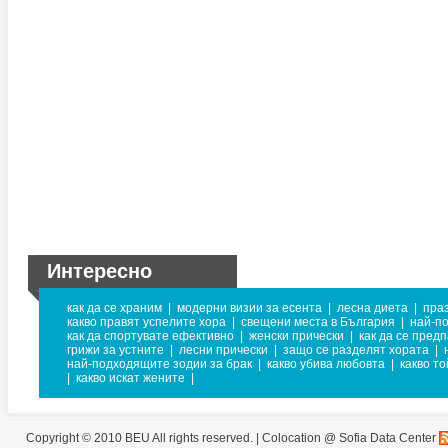
Интересно
как да се храним
|
модерни визии за есента
|
лесна диета
|
пра
какво правят успелите хора
|
свещени места в България
|
най-п
как да спортувате ефективно
|
женски прически
|
как да се предп
грижи за устните
|
лесни прически
|
защо се разделят хората
|
най-подходящите зодии за брак
|
какво убива любовта
|
какво т
|
какво искат жените
|
Copyright © 2010 BEU All rights reserved. |
Colocation @ Sofia Data Center