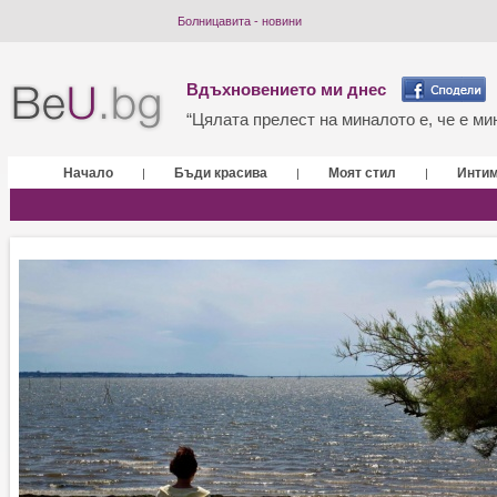
Болницавита - новини
Вдъхновението ми днес
“Цялата прелест на миналото е, че е мин
Начало
Бъди красива
Моят стил
Инти
|
|
|